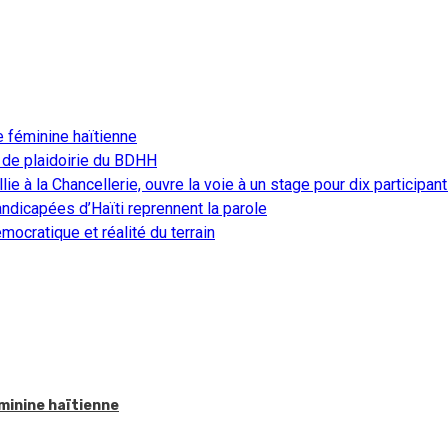
e féminine haïtienne
 de plaidoirie du BDHH
ie à la Chancellerie, ouvre la voie à un stage pour dix participan
ndicapées d’Haïti reprennent la parole
ocratique et réalité du terrain
éminine haïtienne