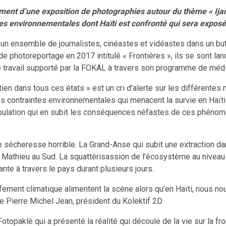
ment d’une exposition de photographies autour du thème « Ijans
ntes environnementales dont Haïti est confronté qui sera exposé
n ensemble de journalistes, cinéastes et vidéastes dans un but co
 de photoreportage en 2017 intitulé « Frontières », ils se sont l
de travail supporté par la FOKAL à travers son programme de média 
ien dans tous ces états » est un cri d’alerte sur les différentes
es contraintes environnementales qui menacent la survie en Haïti
opulation qui en subit les conséquences néfastes de ces phénom
de sécheresse horrible. La Grand-Anse qui subit une extraction 
n Mathieu au Sud. La squattérisassion de l’écosystème au niveau d
ante à travers le pays durant plusieurs jours.
fement climatique alimentent la scène alors qu’en Haïti, nous n
e Pierre Michel Jean, président du Kolektif 2D.
paklè qui a présenté la réalité qui découle de la vie sur la front