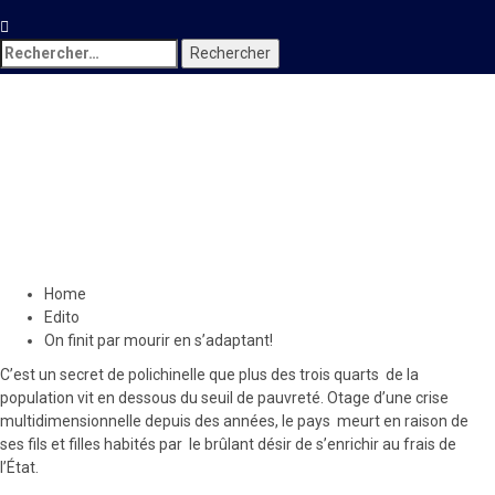
Rechercher :
Edito
On finit par mourir en
s’adaptant!
18 février 2022
Le Quotidien News
Home
Edito
On finit par mourir en s’adaptant!
C’est un secret de polichinelle que plus des trois quarts de la
population vit en dessous du seuil de pauvreté. Otage d’une crise
multidimensionnelle depuis des années, le pays meurt en raison de
ses fils et filles habités par le brûlant désir de s’enrichir au frais de
l’État.