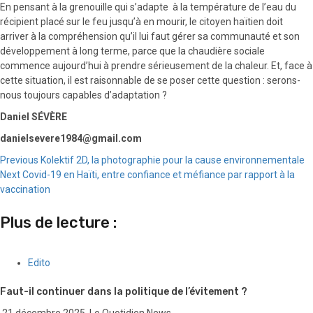
En pensant à la grenouille qui s’adapte à la température de l’eau du
récipient placé sur le feu jusqu’à en mourir,
le citoyen haïtien doit
arriver à la compréhension qu’il lui faut gérer sa communauté et son
développement à long terme, parce que la chaudière sociale
commence aujourd’hui à prendre sérieusement de la chaleur. Et, face à
cette situation, il est raisonnable de se poser cette question : serons-
nous toujours capables d’adaptation ?
Daniel SÉVÈRE
danielsevere1984@gmail.com
Continue
Previous
Kolektif 2D, la photographie pour la cause environnementale
Next
Covid-19 en Haïti, entre confiance et méfiance par rapport à la
Reading
vaccination
Plus de lecture :
Edito
Faut-il continuer dans la politique de l’évitement ?
21 décembre 2025
Le Quotidien News