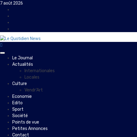
Skip
7 août 2026
to
Facebook
content
Instagram
Twitter
Youtube
Primary
Le Journal
Menu
Actualités
Internationales
Locales
Culture
Vendr’Art
Economie
Edito
Sport
Société
Points de vue
Petites Annonces
Contact