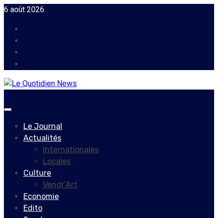
Skip
6 août 2026
to
Facebook
content
Instagram
Twitter
Youtube
Primary
Menu
Le Journal
Actualités
Internationales
Locales
Culture
Vendr’Art
Economie
Edito