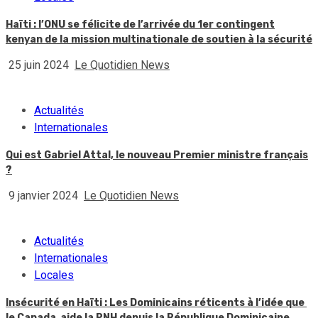
Haïti : l’ONU se félicite de l’arrivée du 1er contingent
kenyan de la mission multinationale de soutien à la sécurité
25 juin 2024
Le Quotidien News
Actualités
Internationales
Qui est Gabriel Attal, le nouveau Premier ministre français
?
9 janvier 2024
Le Quotidien News
Actualités
Internationales
Locales
Insécurité en Haïti : Les Dominicains réticents à l’idée que
le Canada aide la PNH depuis la République Dominicaine