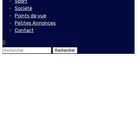
Sport
Société
Points de vue
Petites Annonces
Contact
Rechercher :
Internationales
La Corée du Sud rouvre ses
écoles, grâce au recul de
l’épidémie
20 mai 2020
Le Quotidien News