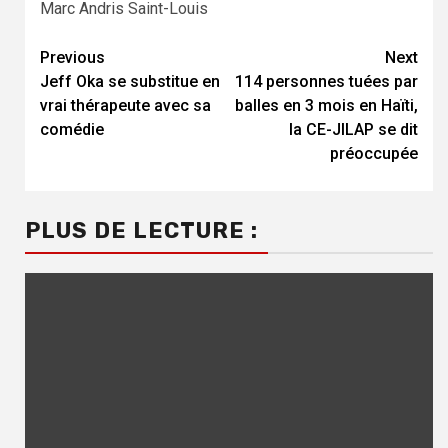
Marc Andris Saint-Louis
Previous
Next
Continue
Jeff Oka se substitue en
114 personnes tuées par
Reading
vrai thérapeute avec sa
balles en 3 mois en Haïti,
comédie
la CE-JILAP se dit
préoccupée
PLUS DE LECTURE :