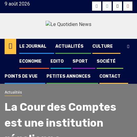
Skip
9 août 2026
Facebook
Instagram
Twitter
Yout
to
content
LE JOURNAL
ACTUALITÉS
CULTURE
ECONOMIE
EDITO
SPORT
SOCIÉTÉ
POINTS DE VUE
PETITES ANNONCES
CONTACT
Actualités
La Cour des Comptes
est une institution