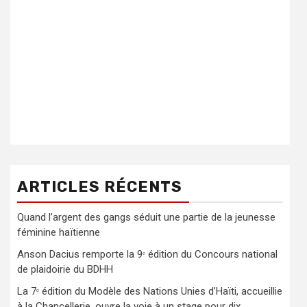
ARTICLES RÉCENTS
Quand l’argent des gangs séduit une partie de la jeunesse
féminine haïtienne
Anson Dacius remporte la 9ᵉ édition du Concours national
de plaidoirie du BDHH
La 7ᵉ édition du Modèle des Nations Unies d’Haïti, accueillie
à la Chancellerie, ouvre la voie à un stage pour dix