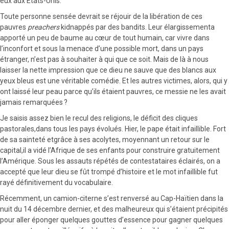
eux aux États-Unis.
Toute personne sensée devrait se réjouir de la libération de ces
pauvres
preachers
kidnappés par des bandits. Leur élargissementa
apporté un peu de baume au cœur de tout humain, car vivre dans
l’inconfort et sous la menace d’une possible mort, dans un pays
étranger, n’est pas à souhaiter à qui que ce soit. Mais de là à nous
laisser la nette impression que ce dieu ne sauve que des blancs aux
yeux bleus est une véritable comédie. Et les autres victimes, alors, qui y
ont laissé leur peau parce qu’ils étaient pauvres, ce messie ne les avait
jamais remarquées ?
Je saisis assez bien le recul des religions, le déficit des cliques
pastorales,dans tous les pays évolués. Hier, le pape était infaillible. Fort
de sa sainteté etgrâce à ses acolytes, moyennant un retour sur le
capital,il a vidé l’Afrique de ses enfants pour construire gratuitement
l’Amérique. Sous les assauts répétés de contestataires éclairés, on a
accepté que leur dieu se fût trompé d’histoire et le mot infaillible fut
rayé définitivement du vocabulaire.
Récemment, un camion-citerne s’est renversé au Cap-Haïtien dans la
nuit du 14 décembre dernier, et des malheureux qui s’étaient précipités
pour aller éponger quelques gouttes d’essence pour gagner quelques