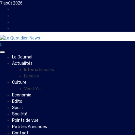
Skip
7 août 2026
to
Facebook
content
Instagram
Twitter
Youtube
Primary
Le Journal
Menu
Actualités
Internationales
Locales
Culture
Vendr’Art
Economie
Edito
Sport
Société
Points de vue
Petites Annonces
Contact