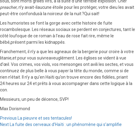
sous, sont morts grillés vifs, à la suite d’une terrible explosion. Cher
preacher
, n’y avait-ilaucune étoile pour les protéger, votre dieu les avait
peut-être confondusà la noirceur de la nuit ?Qui sait!
Les humoristes se font la gorge avec cette histoire de fuite
rocambolesque. Les réseaux sociaux se perdent en conjectures, tant le
côté loufoque de ce roman à l’eau de rose fait rire, même le
bébé,présent parmi les kidnappés.
Franchement, il n’y a que les agneaux de la bergerie pour croire à votre
litanie,et pour vous suivreaveuglément. Les églises se vident à vue
d’œil. Vos crimes, vos viols, vos mensonges ont avili les sectes, et vous
continuez de plus belle à vous payer la tête du monde, comme si de
rien n’était. Il n’y a qu’en Haïti qu’on trouve encore des fidèles, priant
24 heures sur 24 et prêts à vous accompagner dans cette logique à la
con.
Messieurs, un peu de décence, SVP!
Max Dorismond
Continue
Previous
La pieuvre et ses tentacules!
Next
La fuite des cerveaux d’Haïti : un phénomène qui s’amplifie
Reading