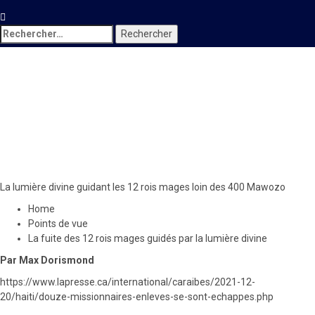
Rechercher :
Points de vue
La fuite des 12 rois mages
guidés par la lumière divine
24 décembre 2021
Le Quotidien News
La lumière divine guidant les 12 rois mages loin des 400 Mawozo
Home
Points de vue
La fuite des 12 rois mages guidés par la lumière divine
Par Max Dorismond
https://www.lapresse.ca/international/caraibes/2021-12-
20/haiti/douze-missionnaires-enleves-se-sont-echappes.php