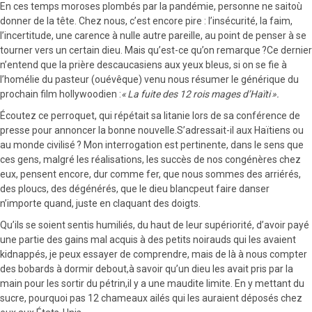
En ces temps moroses plombés par la pandémie, personne ne saitoù
donner de la tête. Chez nous, c’est encore pire : l’insécurité, la faim,
l’incertitude, une carence à nulle autre pareille, au point de penser à se
tourner vers un certain dieu. Mais qu’est-ce qu’on remarque ?Ce dernier
n’entend que la prière descaucasiens aux yeux bleus, si on se fie à
l’homélie du pasteur (ouévêque) venu nous résumer le générique du
prochain film hollywoodien :
«
La fuite des 12 rois mages d’Haïti
».
Écoutez ce perroquet, qui répétait sa litanie lors de sa conférence de
presse pour annoncer la bonne nouvelle.S’adressait-il aux Haïtiens ou
au monde civilisé ? Mon interrogation est pertinente, dans le sens que
ces gens, malgré les réalisations, les succès de nos congénères chez
eux, pensent encore, dur comme fer, que nous sommes des arriérés,
des ploucs, des dégénérés, que le dieu blancpeut faire danser
n’importe quand, juste en claquant des doigts.
Qu’ils se soient sentis humiliés, du haut de leur supériorité, d’avoir payé
une partie des gains mal acquis à des petits noirauds qui les avaient
kidnappés, je peux essayer de comprendre, mais de là à nous compter
des bobards à dormir debout,à savoir qu’un dieu les avait pris par la
main pour les sortir du pétrin,il y a une maudite limite. En y mettant du
sucre, pourquoi pas 12 chameaux ailés qui les auraient déposés chez