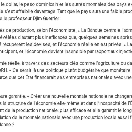
e le dollar, le peso dominicain et les autres monnaies des pays e
le s’est affaiblie davantage. Tant que le pays aura une faible pr
e le professeur Djim Guerrier.
és de production, selon l’économiste. « La Banque centrale l’adm
révélées d’autant plus inefficaces que, quelques semaines après, i
récupèrent les devises, et l’économie réelle en est privée. « La
cipent, et l’économie devient insensible par rapport aux injecti
omie réelle, à travers des secteurs clés comme l’agriculture ou da
H. « Ce serait là une politique plutôt budgétaire que monétaire », 
ce que cet État financerait ses entreprises nationales avec une 
re garantie. « Créer une nouvelle monnaie nationale ne changera
s la structure de l’économie elle-même et dans l’incapacité de l
de la production nationale, plus efficace et elle garantit le long
iation de la monnaie nationale avec une production locale aussi f
donné ?