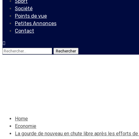
Sport
Société
Points de vue
Petites Annonces
Contact
Rechercher :
Economie
La gourde de nouveau en chu
13 novembre 2022
Le Quotidien News
Home
Economie
La gourde de nouveau en chute libre après les efforts de