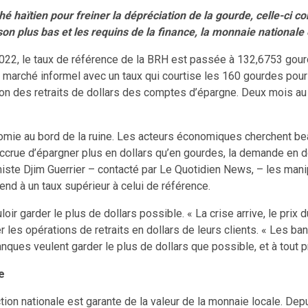
hé haïtien pour freiner la dépréciation de la gourde, celle-ci c
on plus bas et les requins de la finance, la monnaie nationale e
22, le taux de référence de la BRH est passée à 132,6753 gourde
le marché informel avec un taux qui courtise les 160 gourdes pour
ation des retraits de dollars des comptes d’épargne. Deux mois a
omie au bord de la ruine. Les acteurs économiques cherchent bea
 accrue d’épargner plus en dollars qu’en gourdes, la demande en 
nomiste Djim Guerrier – contacté par Le Quotidien News­, – les m
end à un taux supérieur à celui de référence.
oir garder le plus de dollars possible. « La crise arrive, le prix 
les opérations de retraits en dollars de leurs clients. « Les ban
anques veulent garder le plus de dollars que possible, et à tout pri
e
on nationale est garante de la valeur de la monnaie locale. Dep