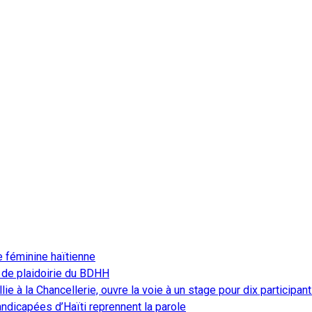
e féminine haïtienne
 de plaidoirie du BDHH
ie à la Chancellerie, ouvre la voie à un stage pour dix participan
ndicapées d’Haïti reprennent la parole