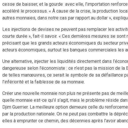
cesse de baisser, et la gourde avec elle, l’importation renforc
accéléré le processus. « À cause de la crise, la production loca
autres monnaies, dans notre cas par rapport au dollar », expliqu
Les injections de devises ne peuvent pas remplacer les activit
courte durée », fait-il savoir. « Ces dernières mesures se sont 
précisant que les grands acteurs économiques du secteur privé 
acteurs économiques, surtout les banques commerciales les anti
Une alternative, injecter les liquidités directement dans l’écon
dangereuse selon l’économiste : ce n’est pas la mission de la BR
de telles manœuvres, ce serait le symbole de sa défaillance par
l’infériorité et la faiblesse de sa monnaie.
Créer une nouvelle monnaie non plus ne présente pas de meilleu
quelle monnaie est-ce qu’il s’agit, mais le problème réside dan
Djim Guerrier. La meilleure option demeure celle du renforcement 
par la production nationale. On ne peut pas combattre la dépréc
elles à emprunter ce chemin, des décennies après l’avoir aban