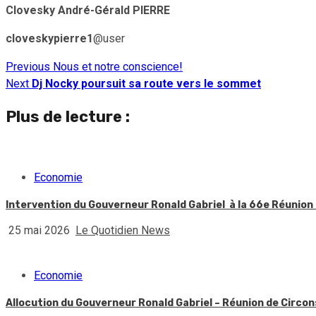
Clovesky André-Gérald PIERRE
cloveskypierre1
@user
Previous
Nous et notre conscience!
Continue
Next
Dj Nocky poursuit sa route vers le sommet
Reading
Plus de lecture :
Economie
Intervention du Gouverneur Ronald Gabriel à la 66e Réunio
25 mai 2026
Le Quotidien News
Economie
Allocution du Gouverneur Ronald Gabriel – Réunion de Circon