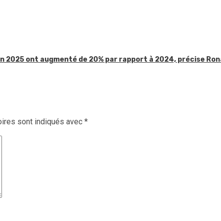
 en 2025 ont augmenté de 20% par rapport à 2024, précise Ron
ires sont indiqués avec
*