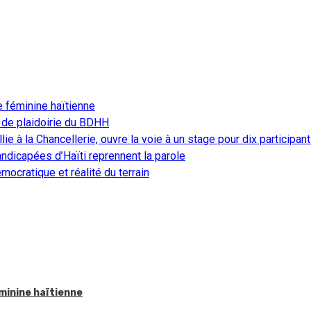
e féminine haïtienne
 de plaidoirie du BDHH
ie à la Chancellerie, ouvre la voie à un stage pour dix participan
ndicapées d’Haïti reprennent la parole
ocratique et réalité du terrain
éminine haïtienne