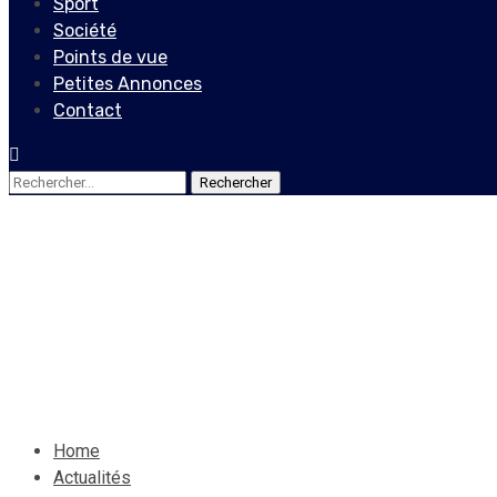
Sport
Société
Points de vue
Petites Annonces
Contact
Rechercher :
Actualités
Locales
La presse haïtienne craint l
28 février 2021
Le Quotidien News
Home
Actualités