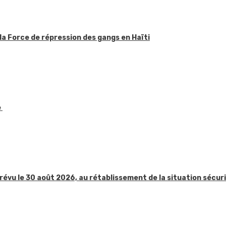
la Force de répression des gangs en Haïti
e
révu le 30 août 2026, au rétablissement de la situation sécur