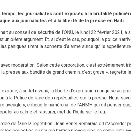
s temps, les journalistes sont exposés à la brutalité polic
aque aux journalistes et à la liberté de la presse en Haïti.
venait au conseil de sécurité de l’ONU, le lundi 22 février 2021,
st un piètre argument. Et, si c’est le cas, pourquoi la police n’arr
dias paniqués tirent la sonnette d’alarme surce qu’ils appellentu
avec modération. Selon cette corporation, c’est extrêmement tri
t la presse aux bandits de grand chemin, c’est grave », regrette
exposé, à un tel niveau, la liberté d’expression conquise au pris 
n à la Police de faire des représailles sur la presse. Nous savo
aveugle », critique le numéro un de l’ANMH qui dit penser que, pa
appeler au calme et rassurer, met de l’huile sur le feu.
e de faire la répétition. Jean Venel Remarais dit n’accorder pas 
noncer les péripéties du peuple haïtien provoquées en complicité