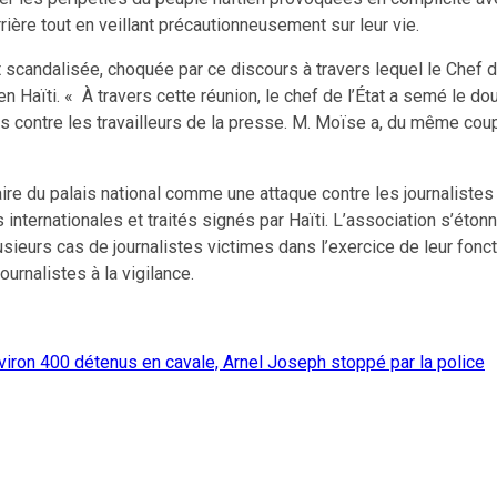
rière tout en veillant précautionneusement sur leur vie.
it scandalisée, choquée par ce discours à travers lequel le Chef 
n Haïti. « À travers cette réunion, le chef de l’État a semé le dout
rs contre les travailleurs de la presse. M. Moïse a, du même cou
ire du palais national comme une attaque contre les journalistes e
s internationales et traités signés par Haïti. L’association s’éto
usieurs cas de journalistes victimes dans l’exercice de leur fonct
urnalistes à la vigilance.
nviron 400 détenus en cavale, Arnel Joseph stoppé par la police