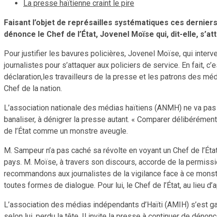
La presse haïtienne craint le pire
Faisant l’objet de représailles systématiques ces dernier
dénonce le Chef de l’État, Jovenel Moïse qui, dit-elle, s’att
Pour justifier les bavures policières, Jovenel Moïse, qui inter
journalistes pour s’attaquer aux policiers de service. En fait, c’e
déclaration,les travailleurs de la presse et les patrons des mé
Chef de la nation.
L’association nationale des médias haïtiens (ANMH) ne va pas 
banaliser, à dénigrer la presse autant. « Comparer délibérémen
de l’État comme un monstre aveugle.
M. Sampeur n’a pas caché sa révolte en voyant un Chef de l’État 
pays. M. Moïse, à travers son discours, accorde de la permissio
recommandons aux journalistes de la vigilance face à ce monstre 
toutes formes de dialogue. Pour lui, le Chef de l’État, au lieu d’
L’association des médias indépendants d’Haïti (AMIH) s’est gardé
selon lui, perdu la tête. Il invite la presse à continuer de dé