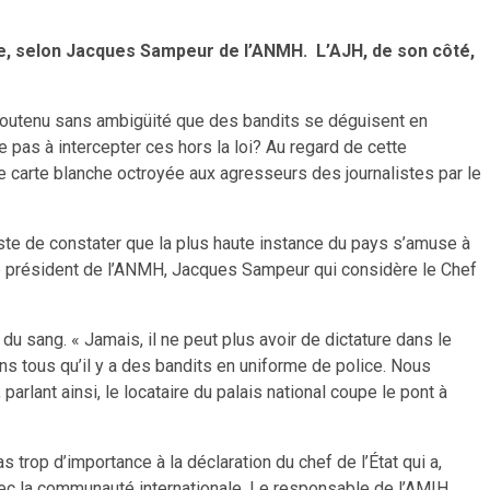
ière, selon Jacques Sampeur de l’ANMH. L’AJH, de son côté,
 a soutenu sans ambigüité que des bandits se déguisent en
ive pas à intercepter ces hors la loi? Au regard de cette
ne carte blanche octroyée aux agresseurs des journalistes par le
ste de constater que la plus haute instance du pays s’amuse à
 le président de l’ANMH, Jacques Sampeur qui considère le Chef
du sang. « Jamais, il ne peut plus avoir de dictature dans le
ns tous qu’il y a des bandits en uniforme de police. Nous
rlant ainsi, le locataire du palais national coupe le pont à
trop d’importance à la déclaration du chef de l’État qui a,
 avec la communauté internationale. Le responsable de l’AMIH