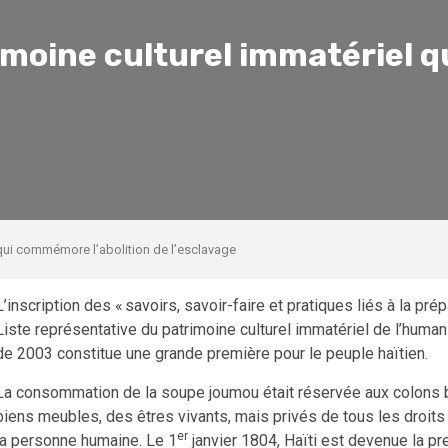
imoine culturel immatériel q
qui commémore l’abolition de l’esclavage
L’inscription des « savoirs, savoir-faire et pratiques liés à la pré
Liste représentative du patrimoine culturel immatériel de l’huma
de 2003 constitue une grande première pour le peuple haïtien.
La consommation de la soupe joumou était réservée aux colons 
biens meubles, des êtres vivants, mais privés de tous les droits 
er
la personne humaine. Le 1
janvier 1804, Haïti est devenue la p