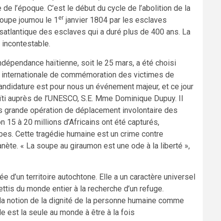
 de l’époque. C’est le début du cycle de l’abolition de la
er
soupe joumou le 1
janvier 1804 par les esclaves
ansatlantique des esclaves qui a duré plus de 400 ans. La
 incontestable.
indépendance haïtienne, soit le 25 mars, a été choisi
 internationale de commémoration des victimes de
 candidature est pour nous un événement majeur, et ce jour
aïti auprès de l’UNESCO, S.E. Mme Dominique Dupuy. Il
lus grande opération de déplacement involontaire des
n 15 à 20 millions d’Africains ont été capturés,
es. Cette tragédie humaine est un crime contre
lanète. « La soupe au giraumon est une ode à la liberté »,
 d’un territoire autochtone. Elle a un caractère universel
ttis du monde entier à la recherche d’un refuge.
à la notion de la dignité de la personne humaine comme
e est la seule au monde à être à la fois