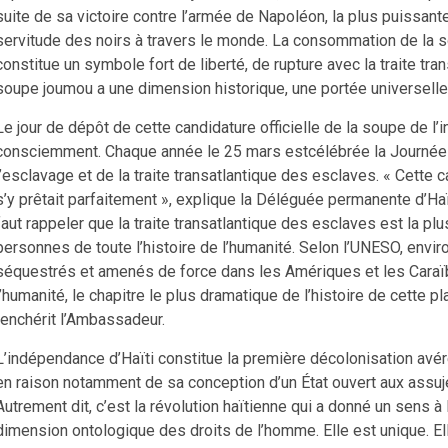
suite de sa victoire contre l’armée de Napoléon, la plus puissante
servitude des noirs à travers le monde. La consommation de la 
constitue un symbole fort de liberté, de rupture avec la traite tr
soupe joumou a une dimension historique, une portée universelle
Le jour de dépôt de cette candidature officielle de la soupe de l’
consciemment. Chaque année le 25 mars estcélébrée la Journée
l’esclavage et de la traite transatlantique des esclaves. « Cette
s’y prêtait parfaitement », explique la Déléguée permanente d’H
faut rappeler que la traite transatlantique des esclaves est la p
personnes de toute l’histoire de l’humanité. Selon l’UNESO, enviro
séquestrés et amenés de force dans les Amériques et les Caraïb
l’humanité, le chapitre le plus dramatique de l’histoire de cette p
renchérit l’Ambassadeur.
L’indépendance d’Haïti constitue la première décolonisation avérée
en raison notamment de sa conception d’un État ouvert aux assuje
Autrement dit, c’est la révolution haïtienne qui a donné un sens 
dimension ontologique des droits de l’homme. Elle est unique. Ell