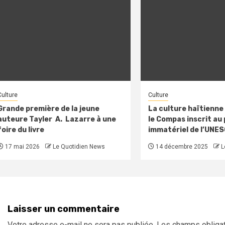
Culture
Culture
Grande première de la jeune
La culture haïtienne 
auteure Tayler A. Lazarre à une
le Compas inscrit au
foire du livre
immatériel de l’UNE
17 mai 2026
Le Quotidien News
14 décembre 2025
L
Laisser un commentaire
Votre adresse e-mail ne sera pas publiée.
Les champs obligat