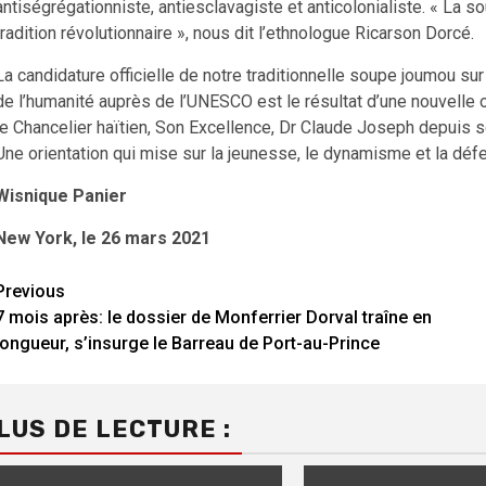
antiségrégationniste, antiesclavagiste et anticolonialiste. « La s
tradition révolutionnaire », nous dit l’ethnologue Ricarson Dorcé.
La candidature officielle de notre traditionnelle soupe joumou sur
de l’humanité auprès de l’UNESCO est le résultat d’une nouvelle 
le Chancelier haïtien, Son Excellence, Dr Claude Joseph depuis so
Une orientation qui mise sur la jeunesse, le dynamisme et la déf
Wisnique Panier
New York, le 26 mars 2021
Continue
Previous
7 mois après: le dossier de Monferrier Dorval traîne en
Reading
longueur, s’insurge le Barreau de Port-au-Prince
LUS DE LECTURE :