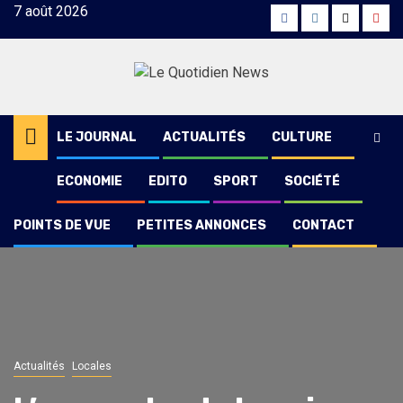
Skip
7 août 2026
Facebook
Instagram
Twitter
Yout
to
content
LE JOURNAL
ACTUALITÉS
CULTURE
ECONOMIE
EDITO
SPORT
SOCIÉTÉ
POINTS DE VUE
PETITES ANNONCES
CONTACT
Actualités
Locales