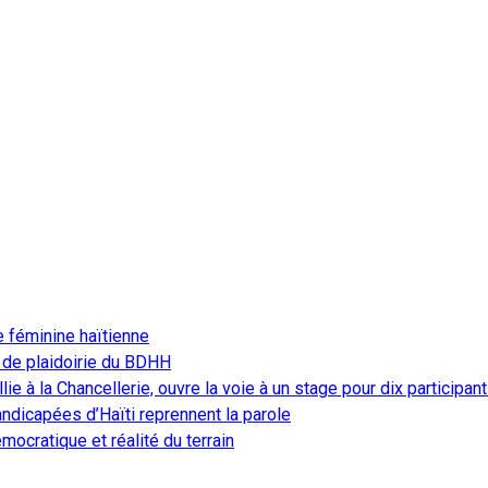
e féminine haïtienne
 de plaidoirie du BDHH
ie à la Chancellerie, ouvre la voie à un stage pour dix participan
ndicapées d’Haïti reprennent la parole
ocratique et réalité du terrain