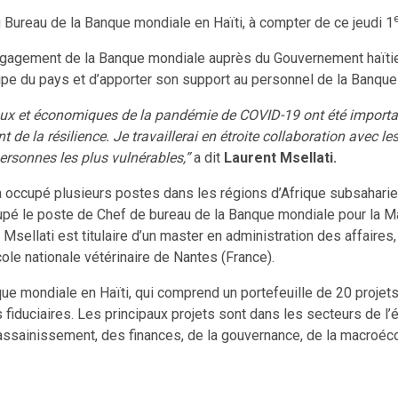
du Bureau de la Banque mondiale en Haïti, à compter de ce jeudi 1
’engagement de la Banque mondiale auprès du Gouvernement haïtien,
pe du pays et d’apporter son support au personnel de la Banque
iaux et économiques de la pandémie de COVID-19 ont été important
t de la résilience. Je travaillerai en étroite collaboration avec l
ersonnes les plus vulnérables,”
a dit
Laurent Msellati.
 occupé plusieurs postes dans les régions d’Afrique subsaharien
cupé le poste de Chef de bureau de la Banque mondiale pour la Ma
t Msellati est titulaire d’un master en administration des affair
cole nationale vétérinaire de Nantes (France).
 mondiale en Haïti, qui comprend un portefeuille de 20 projets a
iduciaires. Les principaux projets sont dans les secteurs de l’éduc
 assainissement, des finances, de la gouvernance, de la macroécon