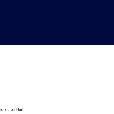
f du bureau de la Banque mo
diale en Haïti