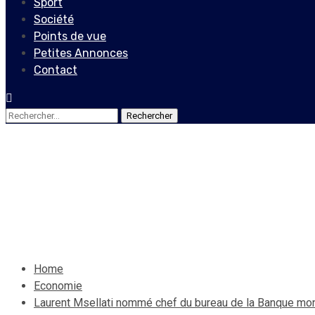
Sport
Société
Points de vue
Petites Annonces
Contact
Rechercher :
Economie
Laurent Msellati nommé che
1 avril 2021
Le Quotidien News
Home
Economie
Laurent Msellati nommé chef du bureau de la Banque mon