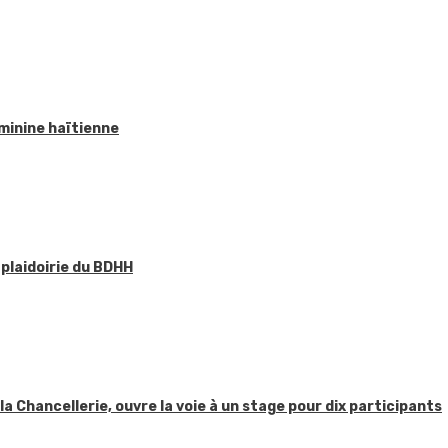
éminine haïtienne
 plaidoirie du BDHH
 la Chancellerie, ouvre la voie à un stage pour dix participants