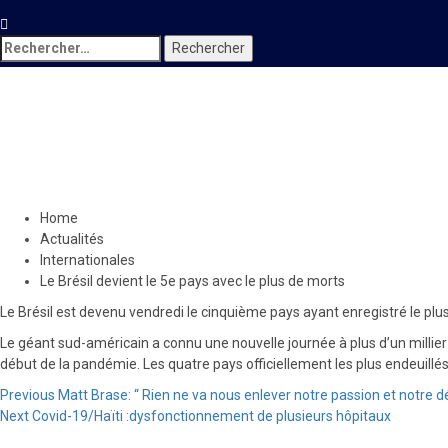
Rechercher :
Internationales
Le Brésil devient le 5e pays a
30 mai 2020
Le Quotidien News
Home
Actualités
Internationales
Le Brésil devient le 5e pays avec le plus de morts
Le Brésil est devenu vendredi le cinquième pays ayant enregistré le plu
Le géant sud-américain a connu une nouvelle journée à plus d’un millier
début de la pandémie. Les quatre pays officiellement les plus endeuillés s
Continue
Previous
Matt Brase: “ Rien ne va nous enlever notre passion et notre d
Next
Covid-19/Haïti :dysfonctionnement de plusieurs hôpitaux
Reading