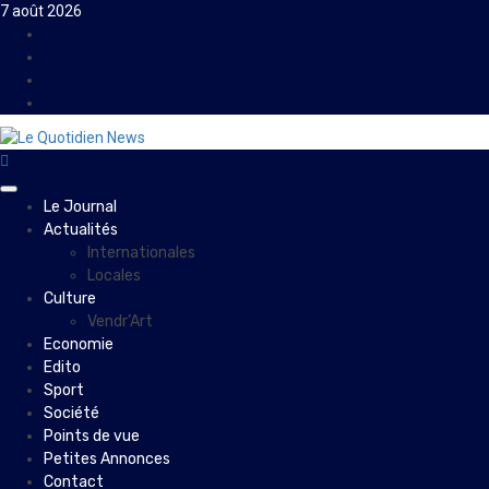
Skip
7 août 2026
to
Facebook
content
Instagram
Twitter
Youtube
Primary
Le Journal
Menu
Actualités
Internationales
Locales
Culture
Vendr’Art
Economie
Edito
Sport
Société
Points de vue
Petites Annonces
Contact