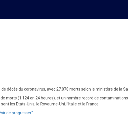
vec le plus de morts
s de décès du coronavirus, avec 27.878 morts selon le ministère de la S
 de morts (1.124 en 24 heures), et un nombre record de contaminations, 
ont les Etats-Unis, le Royaume-Uni, l’Italie et la France.
ésir de progresser”