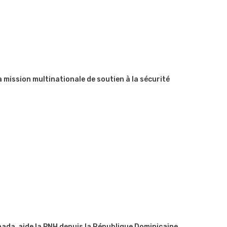
 la mission multinationale de soutien à la sécurité
Canada aide la PNH depuis la République Dominicaine