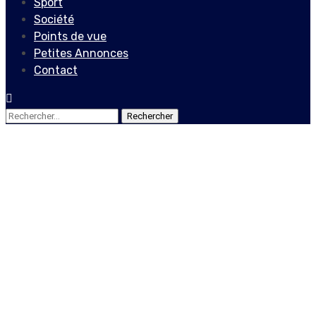
Sport
Société
Points de vue
Petites Annonces
Contact
Rechercher :
Economie
Le Conseil Supérieur des
Salaires en Difficulté de
finaliser son 6e rapport à
cause des troubles