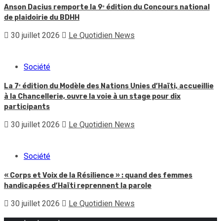
Anson Dacius remporte la 9ᵉ édition du Concours national
de plaidoirie du BDHH
30 juillet 2026
Le Quotidien News
Société
La 7ᵉ édition du Modèle des Nations Unies d’Haïti, accueillie
à la Chancellerie, ouvre la voie à un stage pour dix
participants
30 juillet 2026
Le Quotidien News
Société
« Corps et Voix de la Résilience » : quand des femmes
handicapées d’Haïti reprennent la parole
30 juillet 2026
Le Quotidien News