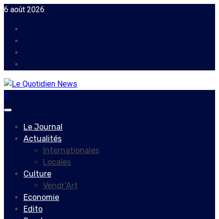
Skip
6 août 2026
to
Facebook
content
Instagram
Twitter
Youtube
Primary
Menu
Le Journal
Actualités
Internationales
Locales
Culture
Vendr’Art
Economie
Edito