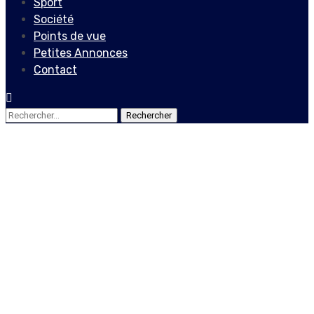
Sport
Société
Points de vue
Petites Annonces
Contact
Rechercher :
Actualités
Locales
Le département d’État
Américain entend évaluer
les actes de corruption
majeure en Haïti