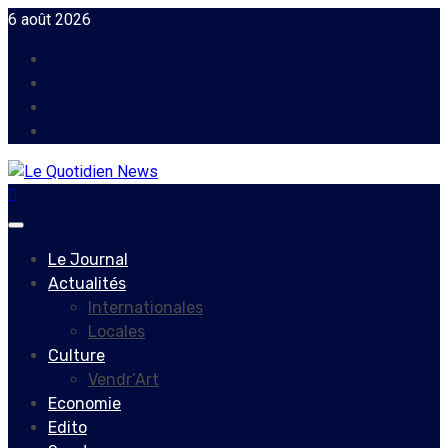
Skip
6 août 2026
to
Facebook
content
Instagram
Twitter
Youtube
Primary
Menu
Le Journal
Actualités
Internationales
Locales
Culture
Vendr’Art
Economie
Edito