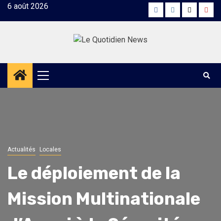
Skip
6 août 2026
Facebook
Instagram
Twitter
Yout
to
content
Primary
Menu
Actualités
Locales
Le déploiement de la
Mission Multinationale