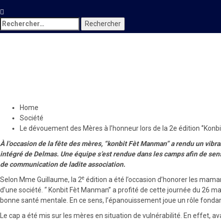
Rechercher :
Société
Le dévouement des Mères à l’h
2 juin 2024
Le Quotidien News
Home
Société
Le dévouement des Mères à l’honneur lors de la 2e édition ‘’Konbi
À l’occasion de la fête des mères, “konbit Fèt Manman” a rendu un vibra
intégré de Delmas. Une équipe s’est rendue dans les camps afin de sens
de communication de ladite association.
e
Selon Mme Guillaume, la 2
édition a été l’occasion d’honorer les mama
d’une société. “ Konbit Fèt Manman” a profité de cette journée du 26 m
bonne santé mentale. En ce sens, l’épanouissement joue un rôle fondame
Le cap a été mis sur les mères en situation de vulnérabilité. En effet, a