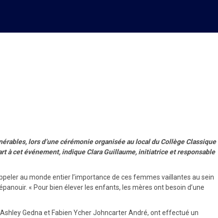
’Konbit Fèt Manman’’ !
lnérables, lors d’une cérémonie organisée au local du Collège Classique
rt à cet événement, indique Clara Guillaume, initiatrice et responsable
appeler au monde entier l’importance de ces femmes vaillantes au sein
panouir. « Pour bien élever les enfants, les mères ont besoin d’une
ipe, Ashley Gedna et Fabien Ycher Johncarter André, ont effectué un