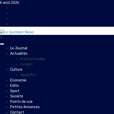
Skip
6 août 2026
to
Facebook
content
Instagram
Twitter
Youtube
Primary
Le Journal
Menu
Actualités
Internationales
Locales
Culture
Vendr’Art
Economie
Edito
Sport
Société
Points de vue
Petites Annonces
Contact