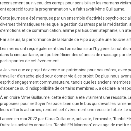
recensement au niveau des camps pour sensibiliser les mamans victimes 
ont apprécié toute la programmation », a fait savoir Mme Guillaume.
Cette journée a été marquée par un ensemble d’activités psycho-sociales 
diverses thématiques telles que la gestion du stress par la méditati
d’émotions et de communication, animé par Boucher Stéphanie, un atelier
Par ailleurs, la performance de la Bande de Pipo a ajouté une touche a
Les mères ont reçu également des formations sur l’hygiène, la nutrition,
dans la cinquantaine, ont pu bénéficier des séances de massage par des
participantes de cet événement.
« Je veux que ce projet devienne un patrimoine pour nos mères, avec pou
travailler d’arrache-pied pour donner vie à ce projet. De plus, nous av
esprit d’engagement communautaire, tandis que les anciens membres agir
d’absence ou d’indisponibilité de certains membres », a déclaré la res
À en croire Mme Guillaume, cette édition a été vraiment une réussite. L
proposées pour nettoyer l’espace, bien que le bus qui devait les ramener
leurs efforts acharnés, rendant cet événement une réussite totale. Le s
Lancée en mai 2022 par Clara Guillaume, activiste, féministe, “Konbit Fèt
Outre les activités annuelles, “Konbit Fèt Manman” envisage de mettre 