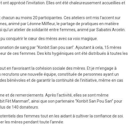
nt apprécié l’invitation. Elles ont été chaleureusement accueillies et
t chacun au moins 20 participantes. Ces ateliers ont mis l’accent sur
es, animé par Léonne Milfleur, le partage de pratiques en matière
i qu’un atelier de solidarité entre femmes, animé par Sabatini Arcelin.
a pu conquérir le cœur des mères avec sa voix magique.
a donation de sang par “Konbit San pou san”. Ajoutant à cela, 15 mères
eur de ces femmes. Des kits hygiéniques ont été distribués à toutes les
tout en favorisant la cohésion sociale des mères. Et je m’engage à
ous recrutons une nouvelle équipe, constituée de personnes ayant un
 bénévoles et de garantir la continuité de l’initiative, même en cas
sme et de remerciements. Après l’activité, elles se sont même
onbit Fèt Manman”, ainsi que son partenaire “Konbit San Pou San” pour
plus de 140 donateurs.
otentiels des femmes tout en les aidant à cultiver la confiance de soi.
er les mères pendant toute l’année.