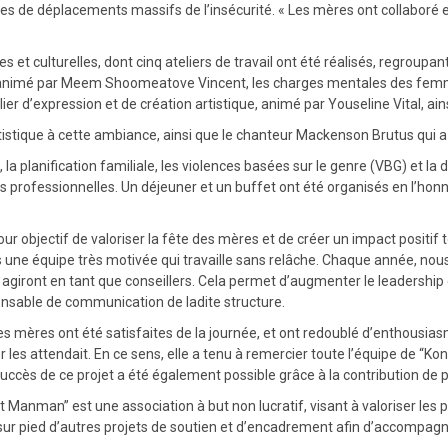
de déplacements massifs de l’insécurité. « Les mères ont collaboré et o
et culturelles, dont cinq ateliers de travail ont été réalisés, regroupan
on, animé par Meem Shoomeatove Vincent, les charges mentales des femm
 d’expression et de création artistique, animé par Youseline Vital, ains
rtistique à cette ambiance, ainsi que le chanteur Mackenson Brutus qui 
 la planification familiale, les violences basées sur le genre (VBG) et l
 professionnelles. Un déjeuner et un buffet ont été organisés en l’honn
r objectif de valoriser la fête des mères et de créer un impact positif 
ons une équipe très motivée qui travaille sans relâche. Chaque année, n
ont en tant que conseillers. Cela permet d’augmenter le leadership des
ponsable de communication de ladite structure.
es mères ont été satisfaites de la journée, et ont redoublé d’enthousia
 les attendait. En ce sens, elle a tenu à remercier toute l’équipe de “K
uccès de ce projet a été également possible grâce à la contribution de 
 Manman” est une association à but non lucratif, visant à valoriser les p
sur pied d’autres projets de soutien et d’encadrement afin d’accompagn