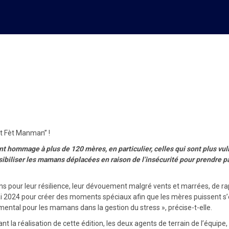
onneur lors de la 2e édition ‘
t Fèt Manman’’ !
nt hommage à plus de 120 mères, en particulier, celles qui sont plus vu
ibiliser les mamans déplacées en raison de l’insécurité pour prendre pa
ns pour leur résilience, leur dévouement malgré vents et marrées, de r
ai 2024 pour créer des moments spéciaux afin que les mères puissent s’é
ntal pour les mamans dans la gestion du stress », précise-t-elle.
vant la réalisation de cette édition, les deux agents de terrain de l’équ