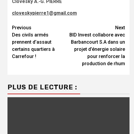
Clovesky A.-G. PIERRE
cloveskypierre1@gmail.com
Continue
Previous
Next
Des civils armés
BID Invest collabore avec
Reading
prennent d’assaut
Barbancourt S.A dans un
certains quartiers à
projet d’énergie solaire
Carrefour !
pour renforcer la
production de rhum
PLUS DE LECTURE :