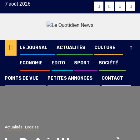
Skip
7 août 2026
Facebook
Instagram
Twitter
Yout
to
content
LE JOURNAL
ACTUALITÉS
CULTURE
ECONOMIE
EDITO
SPORT
SOCIÉTÉ
POINTS DE VUE
PETITES ANNONCES
CONTACT
Actualités
Locales