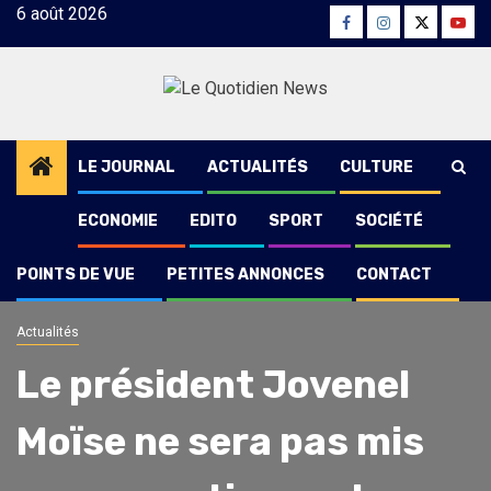
Skip
6 août 2026
Facebook
Instagram
Twitter
Yout
to
content
LE JOURNAL
ACTUALITÉS
CULTURE
ECONOMIE
EDITO
SPORT
SOCIÉTÉ
POINTS DE VUE
PETITES ANNONCES
CONTACT
Actualités
Le président Jovenel
Moïse ne sera pas mis