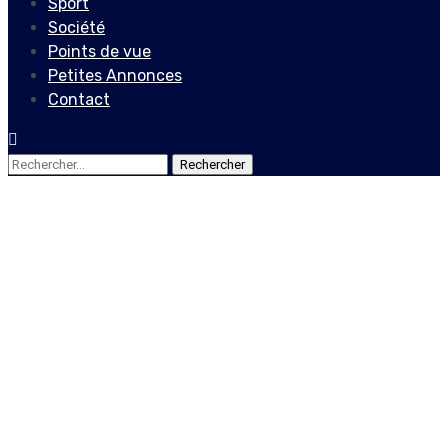
Sport
Société
Points de vue
Petites Annonces
Contact
Rechercher :
Société
LEKòL, an educational
platform that allows
students to learn faster
and more effectively