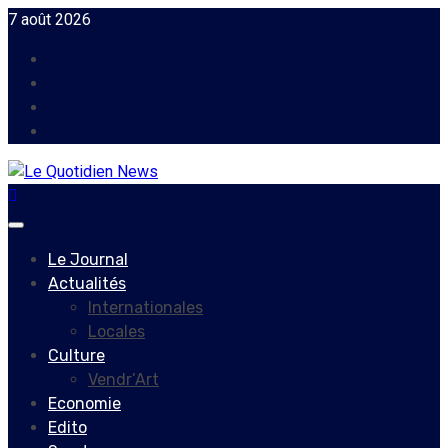
Skip
7 août 2026
to
Facebook
content
Instagram
Twitter
Youtube
Primary
Menu
Le Journal
Actualités
Internationales
Locales
Culture
Vendr’Art
Economie
Edito