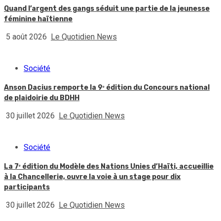
Quand l’argent des gangs séduit une partie de la jeunesse
féminine haïtienne
5 août 2026
Le Quotidien News
Société
Anson Dacius remporte la 9ᵉ édition du Concours national
de plaidoirie du BDHH
30 juillet 2026
Le Quotidien News
Société
La 7ᵉ édition du Modèle des Nations Unies d’Haïti, accueillie
à la Chancellerie, ouvre la voie à un stage pour dix
participants
30 juillet 2026
Le Quotidien News