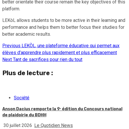
better orientate their course remain the key objectives of this
platform.
LEKòL allows students to be more active in their learning and
performance and helps them to better focus their studies for
better academic results.
Previous
LEKÒL, une plateforme éducative qui permet aux
Continue
élèves d’apprendre plus rapidement et plus efficacement
Reading
Next
Tant de sacrifices pour rien du tout
Plus de lecture :
Société
Anson Dacius remporte la 9ᵉ édition du Concours national
de plaidoirie du BDHH
30 juillet 2026
Le Quotidien News