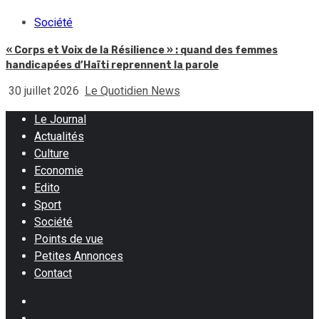
Société
« Corps et Voix de la Résilience » : quand des femmes
handicapées d’Haïti reprennent la parole
30 juillet 2026
Le Quotidien News
Le Journal
Actualités
Culture
Economie
Edito
Sport
Société
Points de vue
Petites Annonces
Contact
Facebook
Instagram