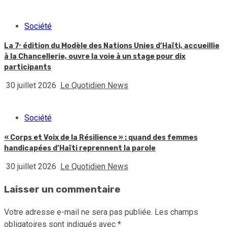
Société
La 7ᵉ édition du Modèle des Nations Unies d’Haïti, accueillie
à la Chancellerie, ouvre la voie à un stage pour dix
participants
30 juillet 2026
Le Quotidien News
Société
« Corps et Voix de la Résilience » : quand des femmes
handicapées d’Haïti reprennent la parole
30 juillet 2026
Le Quotidien News
Laisser un commentaire
Votre adresse e-mail ne sera pas publiée.
Les champs
obligatoires sont indiqués avec
*