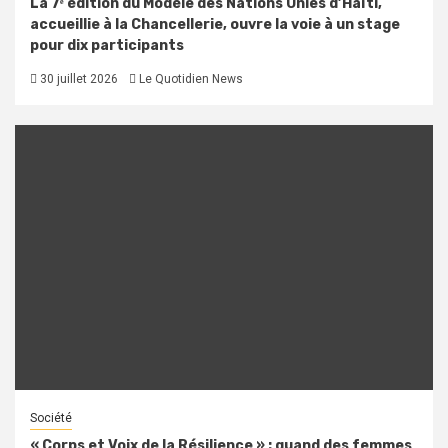
La 7ᵉ édition du Modèle des Nations Unies d’Haïti,
accueillie à la Chancellerie, ouvre la voie à un stage
pour dix participants
30 juillet 2026
Le Quotidien News
Société
« Corps et Voix de la Résilience » : quand des femmes