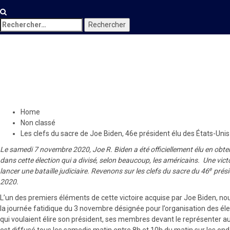
Rechercher :
Non classé
Les clefs du sacre de Joe Bi
9 novembre 2020
Le Quotidien News
Home
Non classé
Les clefs du sacre de Joe Biden, 46e président élu des États-Uni
Le samedi 7 novembre 2020, Joe R. Biden a été officiellement élu en obten
dans cette élection qui a divisé, selon beaucoup, les américains. Une vi
e
lancer une bataille judiciaire. Revenons sur les clefs du sacre du 46
prési
2020.
L’un des premiers éléments de cette victoire acquise par Joe Biden, nous 
la journée fatidique du 3 novembre désignée pour l’organisation des élec
qui voulaient élire son président, ses membres devant le représenter au 
est diffusé tous les samedis matin entre 8h et 10h du matin sur les onde