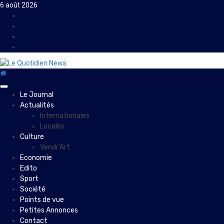
Skip
6 août 2026
to
Facebook
content
Instagram
Twitter
Youtube
Primary
Le Journal
Menu
Actualités
Internationales
Locales
Culture
Vendr’Art
Economie
Edito
Sport
Société
Points de vue
Petites Annonces
Contact