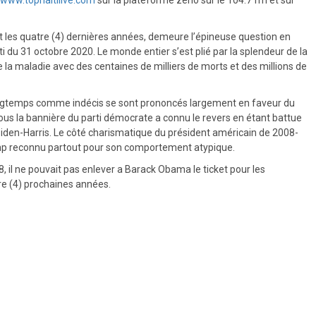
t les quatre (4) dernières années, demeure l’épineuse question en
i du 31 octobre 2020. Le monde entier s’est plié par la splendeur de la
la maladie avec des centaines de milliers de morts et des millions de
s longtemps comme indécis se sont prononcés largement en faveur du
sous la bannière du parti démocrate a connu le revers en étant battue
iden-Harris. Le côté charismatique du président américain de 2008-
ump reconnu partout pour son comportement atypique.
, il ne pouvait pas enlever a Barack Obama le ticket pour les
tre (4) prochaines années.