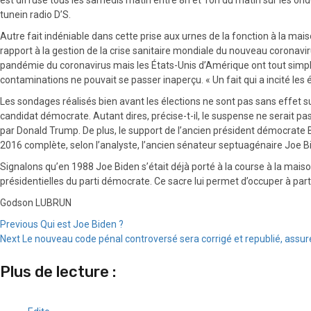
tunein radio D’S.
Autre fait indéniable dans cette prise aux urnes de la fonction à la m
rapport à la gestion de la crise sanitaire mondiale du nouveau coronavir
pandémie du coronavirus mais les États-Unis d’Amérique ont tout simple
contaminations ne pouvait se passer inaperçu. « Un fait qui a incité les
Les sondages réalisés bien avant les élections ne sont pas sans effet 
candidat démocrate. Autant dires, précise-t-il, le suspense ne serait p
par Donald Trump. De plus, le support de l’ancien président démocrate
2016 complète, selon l’analyste, l’ancien sénateur septuagénaire Joe
Signalons qu’en 1988 Joe Biden s’était déjà porté à la course à la mais
présidentielles du parti démocrate. Ce sacre lui permet d’occuper à part
Godson LUBRUN
Continue
Previous
Qui est Joe Biden ?
Next
Le nouveau code pénal controversé sera corrigé et republié, assu
Reading
Plus de lecture :