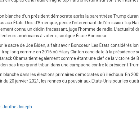
aison blanche d’un président démocrate après la parenthèse Trump duran
us aux États-Unis d’Amérique, pense l’intervenant de l’émission Top Haït
ment connu un déclin fracassant, juge l’homme de radio. L’actualité de 
 électeurs américains à voter », souligne Ésaïe Boncoeur.
sur le sacre de Joe Biden, a fait savoir Boncoeur. Les États considéré
as trop long comme en 2016 où Hilary Clinton candidate à la présidence 
 Barack Obama tient également comme étant une clef de la victoire de B
 Biden pas trop grand tribun dans une campagne contre le président Tr
on blanche dans les élections primaires démocrates où il échoua. En 2008
ir du 20 janvier 2021, les rennes du pouvoir aux Etats-Unis pour les qua
re Jouthe Joseph