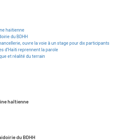
ine haïtienne
doirie du BDHH
hancellerie, ouvre la voie à un stage pour dix participants
s d’Haïti reprennent la parole
e et réalité du terrain
ine haïtienne
aidoirie du BDHH