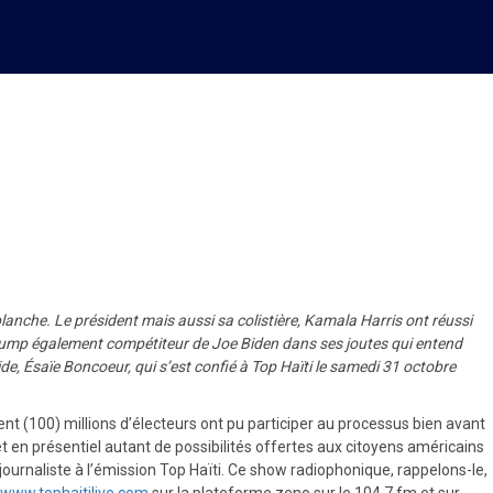
ats-Unis d’Amérique
lanche. Le président mais aussi sa colistière, Kamala Harris ont réussi
 Trump également compétiteur de Joe Biden dans ses joutes qui entend
de, Ésaïe Boncoeur, qui s’est confié à Top Haïti le samedi 31 octobre
cent (100) millions d’électeurs ont pu participer au processus bien avant
t en présentiel autant de possibilités offertes aux citoyens américains
journaliste à l’émission Top Haïti. Ce show radiophonique, rappelons-le,
www.tophaitilive.com
sur la plateforme zeno sur le 104.7 fm et sur