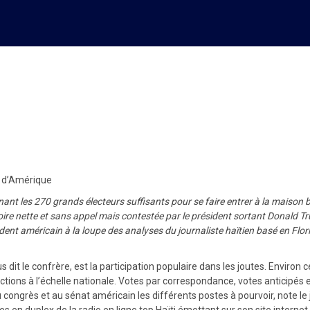
den, 46e président élu des Ét
s d’Amérique
ant les 270 grands électeurs suffisants pour se faire entrer à la maison b
ctoire nette et sans appel mais contestée par le président sortant Donald
dent américain à la loupe des analyses du journaliste haïtien basé en Flori
dit le confrère, est la participation populaire dans les joutes. Environ 
tions à l’échelle nationale. Votes par correspondance, votes anticipés e
congrès et au sénat américain les différents postes à pourvoir, note le 
s en duplex de la radio en ligne top Haïti émettant sur son site internet