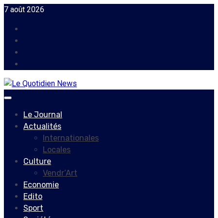
Skip
7 août 2026
to
Facebook
content
Instagram
Twitter
Youtube
Primary
Menu
Le Journal
Actualités
Internationales
Locales
Culture
Vendr’Art
Economie
Edito
Sport