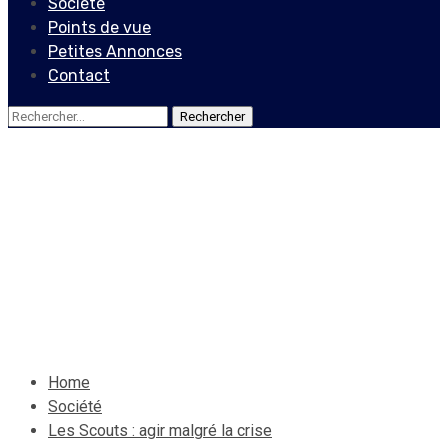
Société
Points de vue
Petites Annonces
Contact
Rechercher :
Société
Les Scouts : agir malgré la
crise
29 novembre 2021
Le Quotidien News
Home
Société
Les Scouts : agir malgré la crise