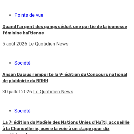
Points de vue
Quand l’argent des gangs séduit une partie de la jeunesse
féminine haïtienne
5 août 2026
Le Quotidien News
Société
Anson Dacius remporte la 9ᵉ édition du Concours national
de plaidoirie du BDHH
30 juillet 2026
Le Quotidien News
Société
La 7ᵉ édition du Modèle des Nations Unies d’Haïti, accueillie
à la Chancellerie, ouvre la voie à un stage pour dix