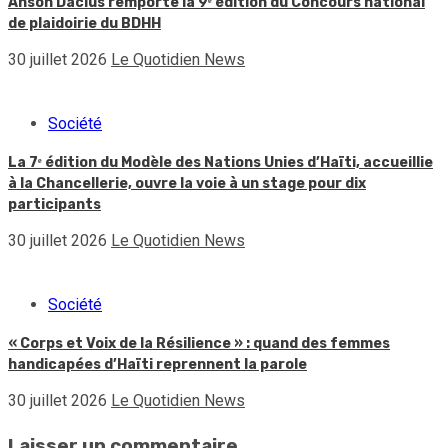
Anson Dacius remporte la 9ᵉ édition du Concours national
de plaidoirie du BDHH
30 juillet 2026
Le Quotidien News
Société
La 7ᵉ édition du Modèle des Nations Unies d’Haïti, accueillie
à la Chancellerie, ouvre la voie à un stage pour dix
participants
30 juillet 2026
Le Quotidien News
Société
« Corps et Voix de la Résilience » : quand des femmes
handicapées d’Haïti reprennent la parole
30 juillet 2026
Le Quotidien News
Laisser un commentaire