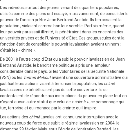
Des individus, surtout des jeunes venant des quartiers populaires,
utilisés comme des pions ont essayé, mais vainement, de consolider le
pouvoir de l’ancien prêtre Jean Bertrand Aristide. Ils terrorisaient la
population ; violaient comme bon leur semble. Parfois même, quand
leur pouvoir paraissait illimité, ils pénétraient dans les enceintes des
universités privées et de l’Université d’État. Ces groupuscules dont la
fonction était de consolider le pouvoir lavalassien avaient un nom :
c’était les « chimè ».
De 2001 à l’autre coup d’État qu’a subi le pouvoir lavalassien de Jean
Bertrand Aristide, le banditisme politique a pris une ampleur
considérable dans le pays. Si les Volontaires de la Sécurité Nationale
(VSN) ou les
Tonton Makout
avaient une couverture administrative qui
justifiait leurs actions visant à terroriser la population, les
chimè
lavalassiens ne bénéficiaient pas de cette couverture. Ils se
contentaient de répondre aux instructions du pouvoir en place tout en
n’ayant aucun autre statut que celui de « chimè », ce personnage qui
tue, terrorise et qui menace par la crainte qu’il inspire.
Les actions des
chimè
Lavalas ont connu une interruption avec le
nouveau coup de force que subit le régime lavalassien en 2004, le
dimanche 29 février. Mais, sous l’égide de l’opération Bagdad, les