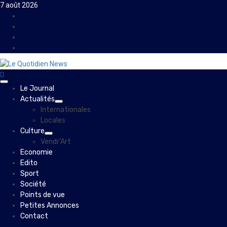
Skip
7 août 2026
to
Facebook
content
Instagram
Twitter
Youtube
Primary
Le Journal
Menu
Actualités
Internationales
Locales
Culture
Vendr’Art
Economie
Edito
Sport
Société
Points de vue
Petites Annonces
Contact