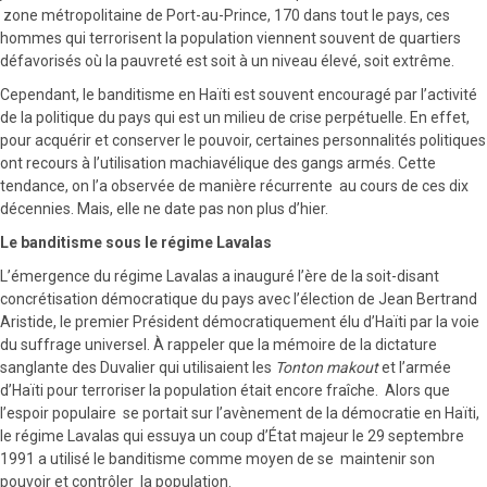
zone métropolitaine de Port-au-Prince, 170 dans tout le pays, ces
hommes qui terrorisent la population viennent souvent de quartiers
défavorisés où la pauvreté est soit à un niveau élevé, soit extrême.
Cependant, le banditisme en Haïti est souvent encouragé par l’activité
de la politique du pays qui est un milieu de crise perpétuelle. En effet,
pour acquérir et conserver le pouvoir, certaines personnalités politiques
ont recours à l’utilisation machiavélique des gangs armés. Cette
tendance, on l’a observée de manière récurrente au cours de ces dix
décennies. Mais, elle ne date pas non plus d’hier.
Le banditisme sous le régime Lavalas
L’émergence du régime Lavalas a inauguré l’ère de la soit-disant
concrétisation démocratique du pays avec l’élection de Jean Bertrand
Aristide, le premier Président démocratiquement élu d’Haïti par la voie
du suffrage universel. À rappeler que la mémoire de la dictature
sanglante des Duvalier qui utilisaient les
Tonton makout
et l’armée
d’Haïti pour terroriser la population était encore fraîche. Alors que
l’espoir populaire se portait sur l’avènement de la démocratie en Haïti,
le régime Lavalas qui essuya un coup d’État majeur le 29 septembre
1991 a utilisé le banditisme comme moyen de se maintenir son
pouvoir et contrôler la population.