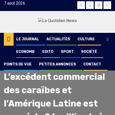
Skip
7 août 2026
Facebook
Instagram
Twitter
Yout
to
content
LE JOURNAL
ACTUALITÉS
CULTURE
ECONOMIE
EDITO
SPORT
SOCIÉTÉ
POINTS DE VUE
PETITES ANNONCES
CONTACT
Economie
L’excédent commercial
des caraïbes et
l’Amérique Latine est