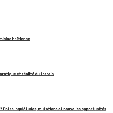
éminine haïtienne
ratique et réalité du terrain
in ? Entre inquiétudes, mutations et nouvelles opportunités