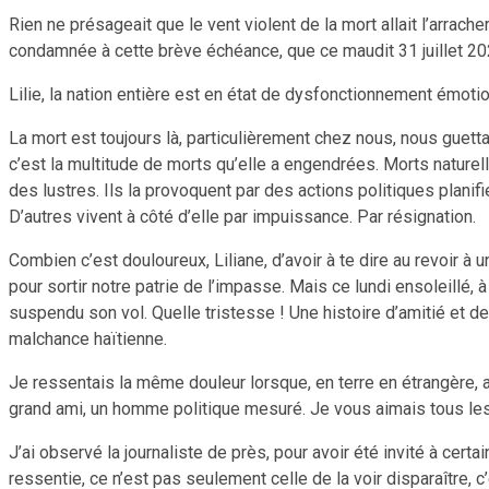
Rien ne présageait que le vent violent de la mort allait l’arrach
condamnée à cette brève échéance, que ce maudit 31 juillet 2023 
Lilie, la nation entière est en état de dysfonctionnement émotio
La mort est toujours là, particulièrement chez nous, nous guetta
c’est la multitude de morts qu’elle a engendrées. Morts natu
des lustres. Ils la provoquent par des actions politiques plani
D’autres vivent à côté d’elle par impuissance. Par résignation.
Combien c’est douloureux, Liliane, d’avoir à te dire au revoir à
pour sortir notre patrie de l’impasse. Mais ce lundi ensoleillé,
suspendu son vol. Quelle tristesse ! Une histoire d’amitié et de 
malchance haïtienne.
Je ressentais la même douleur lorsque, en terre en étrangère, au 
grand ami, un homme politique mesuré. Je vous aimais tous le
J’ai observé la journaliste de près, pour avoir été invité à certa
ressentie, ce n’est pas seulement celle de la voir disparaître, 