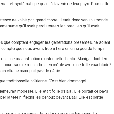
essif et systématique quant à l’avenir de leur pays. Pour cette
stence ne valait pas grand chose. Il était donc venu au monde
mertume qu’il avait perdu toutes les batailles qu’il avait
les que comptent engager les générations présentes, ne soient
as compte que nous avons trop à faire en un si peu de temps.
z elle une insatisfaction existentielle. Leslie Manigat dont les
ait pour traduire mon article en créole avec une telle exactitude?
 mais elle ne manquait pas de génie.
que traditionnelle haïtienne. C’est bien dommage!
eurait modeste. Elle était folle d’Haïti. Elle portait ce pays
r la tête ni fléchir les genoux devant Baal. Elle est partie
ère pour y vivre à cause de la désespérance haïtienne. La