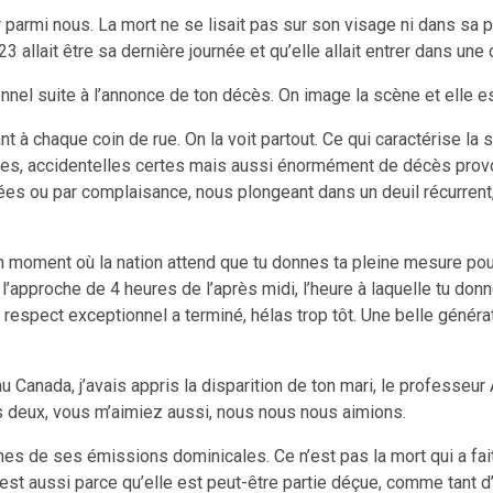
er parmi nous. La mort ne se lisait pas sur son visage ni dans sa p
allait être sa dernière journée et qu’elle allait entrer dans une
nnel suite à l’annonce de ton décès. On image la scène et elle es
nt à chaque coin de rue. On la voit partout. Ce qui caractérise la
relles, accidentelles certes mais aussi énormément de décès pr
fiées ou par complaisance, nous plongeant dans un deuil récurren
 un moment où la nation attend que tu donnes ta pleine mesure pou
 à l’approche de 4 heures de l’après midi, l’heure à laquelle tu d
respect exceptionnel a terminé, hélas trop tôt. Une belle générati
Canada, j’avais appris la disparition de ton mari, le professeur An
s deux, vous m’aimiez aussi, nous nous nous aimions.
ines de ses émissions dominicales. Ce n’est pas la mort qui a fait d
c’est aussi parce qu’elle est peut-être partie déçue, comme tant d