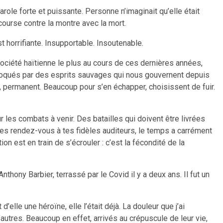
arole forte et puissante. Personne n’imaginait qu’elle était
 course contre la montre avec la mort.
t horrifiante. Insupportable. Insoutenable.
 société haïtienne le plus au cours de ces dernières années,
ovoqués par des esprits sauvages qui nous gouvernent depuis
t, permanent. Beaucoup pour s’en échapper, choisissent de fuir.
r les combats à venir. Des batailles qui doivent être livrées
onnes rendez-vous à tes fidèles auditeurs, le temps a carrément
on est en train de s’écrouler : c’est la fécondité de la
thony Barbier, terrassé par le Covid il y a deux ans. Il fut un
’elle une héroïne, elle l’était déjà. La douleur que j’ai
’autres. Beaucoup en effet, arrivés au crépuscule de leur vie,