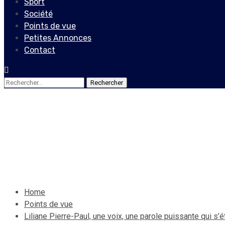
Sport
Société
Points de vue
Petites Annonces
Contact
Rechercher :
Points de vue
Liliane Pierre-Paul, une voi
1 août 2023
Le Quotidien News
Home
Points de vue
Liliane Pierre-Paul, une voix, une parole puissante qui s’é