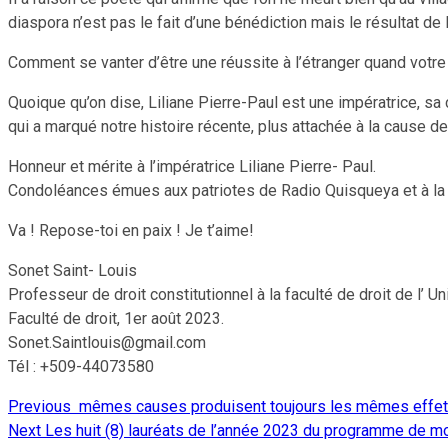
diaspora n’est pas le fait d’une bénédiction mais le résultat de 
Comment se vanter d’être une réussite à l’étranger quand votr
Quoique qu’on dise, Liliane Pierre-Paul est une impératrice, sa 
qui a marqué notre histoire récente, plus attachée à la cause de 
Honneur et mérite à l’impératrice Liliane Pierre- Paul.
Condoléances émues aux patriotes de Radio Quisqueya et à la
Va ! Repose-toi en paix ! Je t’aime!
Sonet Saint- Louis
Professeur de droit constitutionnel à la faculté de droit de l’ Un
Faculté de droit, 1er août 2023.
Sonet.Saintlouis@gmail.com
Tél : +509-44073580
Previous
mêmes causes produisent toujours les mêmes effet
Continue
Next
Les huit (8) lauréats de l’année 2023 du programme de mob
Reading