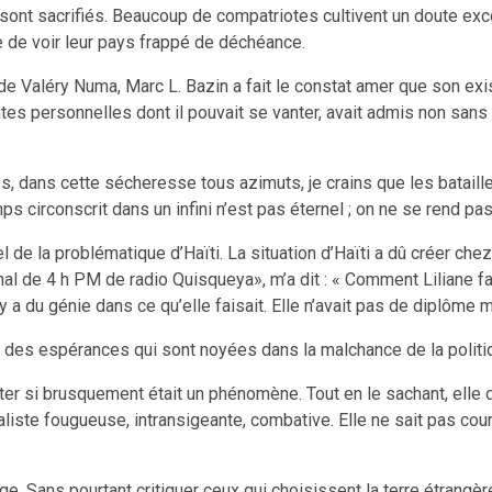
se sont sacrifiés. Beaucoup de compatriotes cultivent un doute exc
 de voir leur pays frappé de déchéance.
de Valéry Numa, Marc L. Bazin a fait le constat amer que son exi
es personnelles dont il pouvait se vanter, avait admis non sans a
s, dans cette sécheresse tous azimuts, je crains que les batail
ps circonscrit dans un infini n’est pas éternel ; on ne se rend p
el de la problématique d’Haïti. La situation d’Haïti a dû créer che
ournal de 4 h PM de radio Quisqueya», m’a dit : « Comment Liliane f
l y a du génie dans ce qu’elle faisait. Elle n’avait pas de diplôme
it des espérances qui sont noyées dans la malchance de la politi
r si brusquement était un phénomène. Tout en le sachant, elle dem
iste fougueuse, intransigeante, combative. Elle ne sait pas courbe
lage. Sans pourtant critiquer ceux qui choisissent la terre étrang