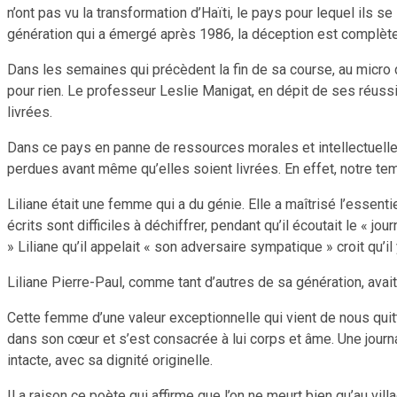
n’ont pas vu la transformation d’Haïti, le pays pour lequel ils 
génération qui a émergé après 1986, la déception est complète
Dans les semaines qui précèdent la fin de sa course, au micro 
pour rien. Le professeur Leslie Manigat, en dépit de ses réussit
livrées.
Dans ce pays en panne de ressources morales et intellectuelle
perdues avant même qu’elles soient livrées. En effet, notre tem
Liliane était une femme qui a du génie. Elle a maîtrisé l’essenti
écrits sont difficiles à déchiffrer, pendant qu’il écoutait le « j
» Liliane qu’il appelait « son adversaire sympatique » croit qu’i
Liliane Pierre-Paul, comme tant d’autres de sa génération, ava
Cette femme d’une valeur exceptionnelle qui vient de nous quitte
dans son cœur et s’est consacrée à lui corps et âme. Une journal
intacte, avec sa dignité originelle.
Il a raison ce poète qui affirme que l’on ne meurt bien qu’au vil