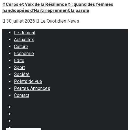
« Corps et Voix de la Résilience » : quand des femmes
handicapées d’Haïti reprennent la parole
30 juillet 2026
Le Quotidien News
Le Journal
Actualités
Culture
Economie
Edito
Sport
Société
Points de vue
Petites Annonces
Contact
Facebook
Instagram
Twitter
Youtube