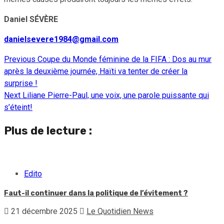
Daniel SÉVÈRE
danielsevere1984@gmail.com
Previous
Coupe du Monde féminine de la FIFA : Dos au mur
Continue
après la deuxième journée, Haïti va tenter de créer la
Reading
surprise !
Next
Liliane Pierre-Paul, une voix, une parole puissante qui
s’éteint!
Plus de lecture :
Edito
Faut-il continuer dans la politique de l’évitement ?
21 décembre 2025
Le Quotidien News