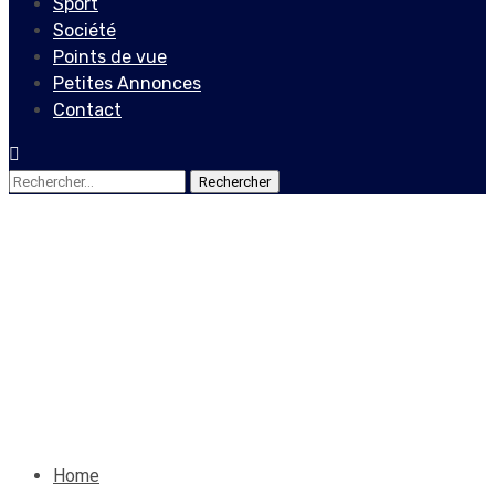
Sport
Société
Points de vue
Petites Annonces
Contact
Rechercher :
Edito
mêmes causes produisent
toujours les mêmes effets!
30 juillet 2023
Le Quotidien News
Home