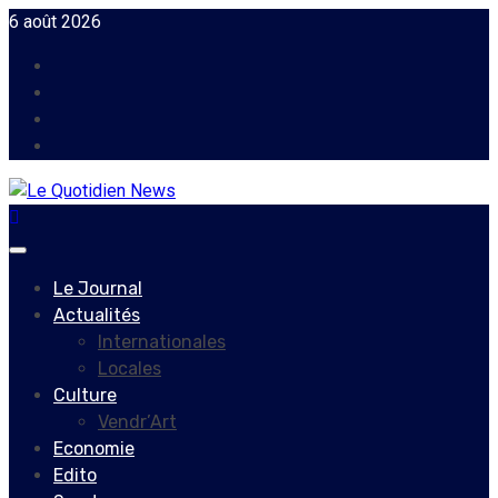
Skip
6 août 2026
to
Facebook
content
Instagram
Twitter
Youtube
Primary
Menu
Le Journal
Actualités
Internationales
Locales
Culture
Vendr’Art
Economie
Edito