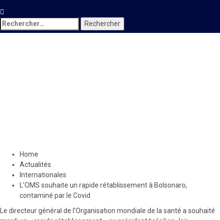
Rechercher :
Internationales
L’OMS souhaite un rapide
rétablissement à Bolsonaro,
contaminé par le Covid
7 juillet 2020
Le Quotidien News
Home
Actualités
Internationales
L’OMS souhaite un rapide rétablissement à Bolsonaro,
contaminé par le Covid
Le directeur général de l’Organisation mondiale de la santé a souhaité