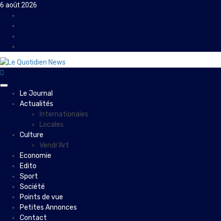
Skip
6 août 2026
to
Facebook
content
Instagram
Twitter
Youtube
Primary
Le Journal
Menu
Actualités
Internationales
Locales
Culture
Vendr’Art
Economie
Edito
Sport
Société
Points de vue
Petites Annonces
Contact