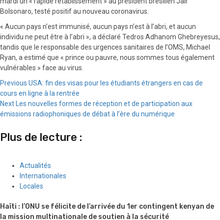
mardi un « rapide rétablissement » au président brésilien Jair
Bolsonaro, testé positif au nouveau coronavirus.
« Aucun pays n’est immunisé, aucun pays n’est à l’abri, et aucun
individu ne peut être à l’abri », a déclaré Tedros Adhanom Ghebreyesus,
tandis que le responsable des urgences sanitaires de l’OMS, Michael
Ryan, a estimé que « prince ou pauvre, nous sommes tous également
vulnérables » face au virus.
Continue
Previous
USA: fin des visas pour les étudiants étrangers en cas de
cours en ligne à la rentrée
Reading
Next
Les nouvelles formes de réception et de participation aux
émissions radiophoniques de débat à l’ère du numérique
Plus de lecture :
Actualités
Internationales
Locales
Haïti : l’ONU se félicite de l’arrivée du 1er contingent kenyan de
la mission multinationale de soutien à la sécurité