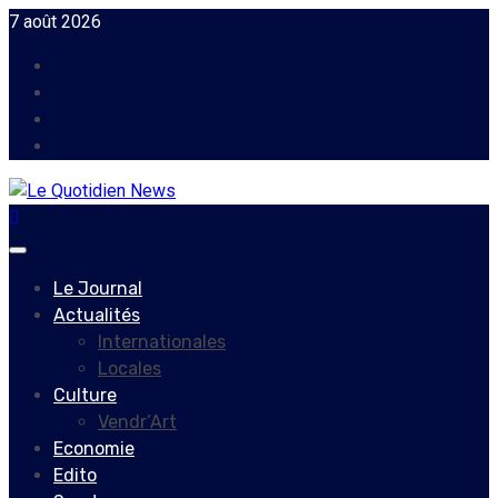
Skip
7 août 2026
to
Facebook
content
Instagram
Twitter
Youtube
Primary
Menu
Le Journal
Actualités
Internationales
Locales
Culture
Vendr’Art
Economie
Edito