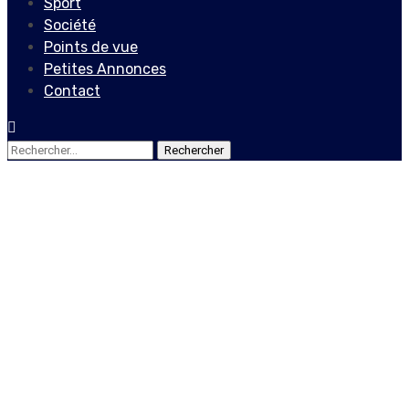
Sport
Société
Points de vue
Petites Annonces
Contact
Rechercher :
Internationales
USA: fin des visas pour les
étudiants étrangers en cas
de cours en ligne à la
rentrée