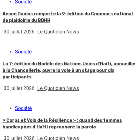
Société
Anson Dacius remporte la 9ᵉ édition du Concours national
de plaidoirie du BDHH
30 juillet 2026
Le Quotidien News
Société
La 7ᵉ édition du Modèle des Nations Unies d’Haïti, accueillie
à la Chancellerie, ouvre la voie à un stage pour dix
participants
30 juillet 2026
Le Quotidien News
Société
« Corps et Voix de la Résilience » : quand des femmes
handicapées d’Haïti reprennent la parole
30 juillet 2026
Le Quotidien News