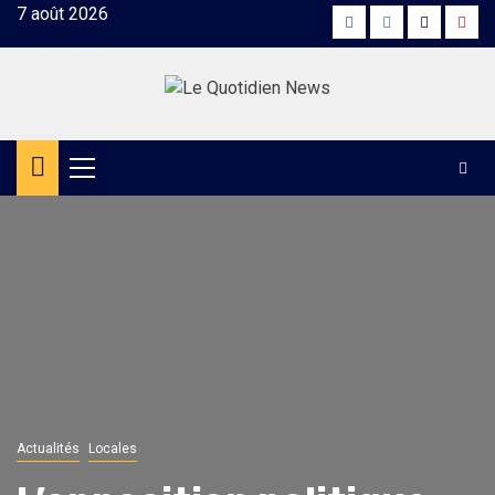
Skip
7 août 2026
Facebook
Instagram
Twitter
Yout
to
content
Primary
Menu
Actualités
Locales