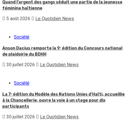
Quand l’argent des gangs séduit une partie de la jeunesse
féminine haïtienne
5 août 2026
Le Quotidien News
Société
Anson Dacius remporte la 9ᵉ édition du Concours national
de plaidoirie du BDHH
30 juillet 2026
Le Quotidien News
Société
La 7ᵉ édition du Modèle des Nations Unies d’Haïti, accueillie
à la Chancellerie, ouvre la voie à un stage pour dix
participants
30 juillet 2026
Le Quotidien News