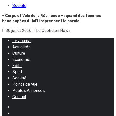
Société
« Corps et Voix de la Résilience » : quand des femmes
handicapées d’Haïti reprennent la parole
30 juillet 2026
Le Quotidien News
Le Journal
Actualités
Culture
Economie
Edito
Sport
Société
Points de vue
Petites Annonces
Contact
Facebook
Instagram