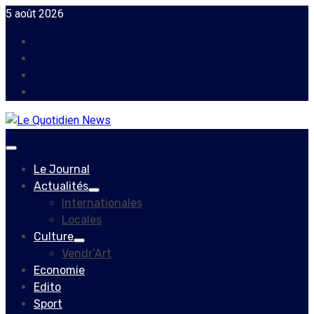
Skip
5 août 2026
to
Facebook
content
Instagram
Twitter
Youtube
Primary
Menu
Le Journal
Actualités
Internationales
Locales
Culture
Vendr’Art
Economie
Edito
Sport