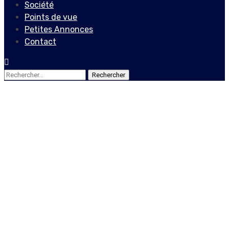
Société
Points de vue
Petites Annonces
Contact
Rechercher :
Société
Marché noir : Notre « Soup
Joumou » à l’épreuve du
coût de la vie
8 janvier 2022
Le Quotidien News