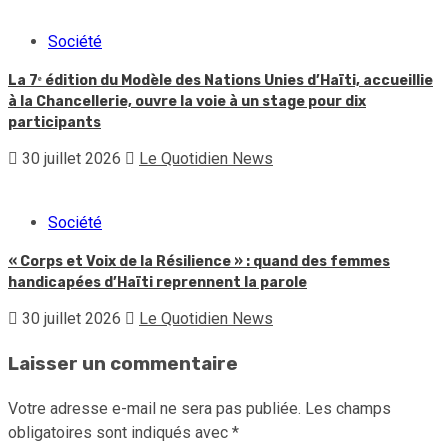
Société
La 7ᵉ édition du Modèle des Nations Unies d’Haïti, accueillie
à la Chancellerie, ouvre la voie à un stage pour dix
participants
30 juillet 2026
Le Quotidien News
Société
« Corps et Voix de la Résilience » : quand des femmes
handicapées d’Haïti reprennent la parole
30 juillet 2026
Le Quotidien News
Laisser un commentaire
Votre adresse e-mail ne sera pas publiée.
Les champs
obligatoires sont indiqués avec
*