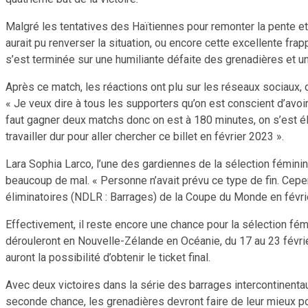
Malgré les tentatives des Haïtiennes pour remonter la pente e
aurait pu renverser la situation, ou encore cette excellente frap
s’est terminée sur une humiliante défaite des grenadières et un
Après ce match, les réactions ont plu sur les réseaux sociaux, d
« Je veux dire à tous les supporters qu’on est conscient d’avoir 
faut gagner deux matchs donc on est à 180 minutes, on s’est é
travailler dur pour aller chercher ce billet en février 2023 ».
Lara Sophia Larco, l’une des gardiennes de la sélection féminine
beaucoup de mal. « Personne n’avait prévu ce type de fin. Cepen
éliminatoires (NDLR : Barrages) de la Coupe du Monde en févrie
Effectivement, il reste encore une chance pour la sélection fé
dérouleront en Nouvelle-Zélande en Océanie, du 17 au 23 févri
auront la possibilité d’obtenir le ticket final.
Avec deux victoires dans la série des barrages intercontinentaux
seconde chance, les grenadières devront faire de leur mieux pour