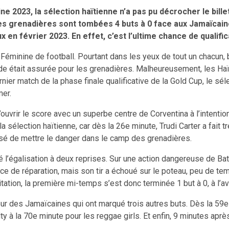
 2023, la sélection haïtienne n’a pas pu décrocher le billet 
les grenadières sont tombées 4 buts à 0 face aux Jamaïcain
x en février 2023. En effet, c’est l’ultime chance de qualif
 Féminine de football. Pourtant dans les yeux de tout un chacun,
onde était assurée pour les grenadières. Malheureusement, les H
ier match de la phase finale qualificative de la Gold Cup, le sél
mer.
ouvrir le score avec un superbe centre de Corventina à l’intentio
sélection haïtienne, car dès la 26e minute, Trudi Carter a fait t
ssé de mettre le danger dans le camp des grenadières.
té l’égalisation à deux reprises. Sur une action dangereuse de B
urface de réparation, mais son tir a échoué sur le poteau, peu de 
tation, la première mi-temps s’est donc terminée 1 but à 0, à l’
r des Jamaïcaines qui ont marqué trois autres buts. Dès la 59e 
ty à la 70e minute pour les reggae girls. Et enfin, 9 minutes apr