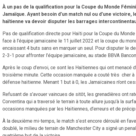
À un pas de la qualification pour la Coupe du Monde Féminine
Jamaïque. Ayant besoin d’un match nul ou d’une victoire, 
haïtienne va devoir disputer les barrages intercontinentau
Pas de qualification directe pour Haïti pour la Coupe du Monde
face à l’équipe jamaïcaine le 11 juillet 2022 et la coupe du m
encaissant 4 buts sans en marquer un seul. Pour disputer le dern
2-3-1 pour affronter l’équipe jamaïcaine, au stade BBVA Banco
Après le coup d’envoi, ce sont les Haïtiennes qui ont menacé d’
troisième minute. Cette occasion manquée a couté très cher à la 
défense haïtienne. Menant 1 but à 0, les Jamaïcaines n’ont ce
Refusant de s’avouer vaincues de
sitôt
, les grenadières ont ra
Corventina qui a traversé le terrain à toute allure jusqu’à la s
occasions manquées par les Haïtiennes, d’erreurs et de précipi
À la deuxième mi-temps, le match s’est encore déroulé en faveu
doublé, le milieu de terrain de Manchester City a signé un penal
quatrième but de la victoire.