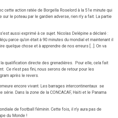
 cette action ratée de Borgella Roselord à la 51e minute qui
sur le poteau par le gardien adverse, rien n’y a fait. La partie
s’est aussi exprimé à ce sujet. Nicolas Delépine a déclaré :
 déçu parce qu’on était à 90 minutes du mondial et maintenant il
re quelque chose et à apprendre de nos erreurs […]. On va
a qualification directe des grenadières. Pour elle, cela fait
t. Ce n’est pas fini, nous serons de retour pour les
agram après le revers.
 demeure encore vivant. Les barrages intercontinentaux se
te série. Dans la zone de la CONCACAF, Haïti et le Panama
diale de football féminin. Cette fois, il n’y aura pas de
Coupe du Monde !