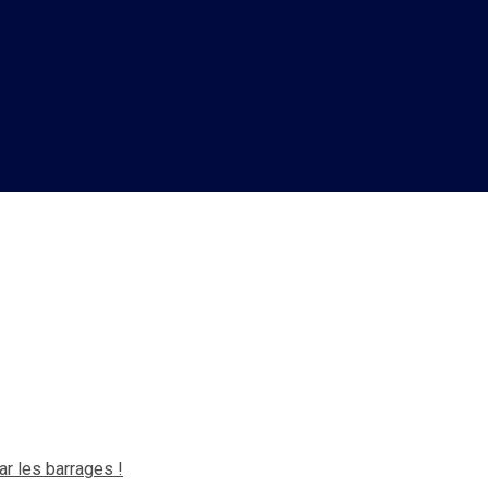
grenadières devront passer p
r les barrages !