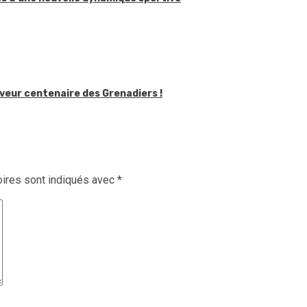
saveur centenaire des Grenadiers !
ires sont indiqués avec
*