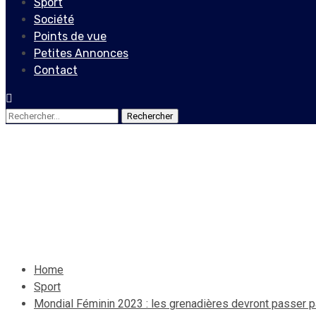
Sport
Société
Points de vue
Petites Annonces
Contact
Rechercher :
Sport
Mondial Féminin 2023 : les 
16 juillet 2022
Le Quotidien News
Home
Sport
Mondial Féminin 2023 : les grenadières devront passer pa