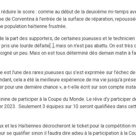
t réduire le score : comme au début de la deuxième mi-temps avec
pe de Corventina à l’entrée de la surface de réparation, repoussée 
e population haïtienne frustrée.
e la part des supporters, de certaines joueuses et le technicien 
pris une lourde défaite[..], mais on n’est pas abattu. On est très
loigné un peu. Mais on est tous déterminé dès demain matin à fai
 est l’une des rares joueuses qui s’est exprimée sur l’échec de l
dant, cela a été la meilleure expérience de ma vie jusqu’à présen
r pour une dernière chance », a-t-elle écrit sur son compte inst
minine de participer à la Coupe du Monde. Le rêve d’y participer
er 2023. Seulement 3 équipes sur 10 seront qualifiées dans cet
 et les Haïtiennes décrocheront le ticket pour la compétition mon
 se qualifier sinon il faudra dire adieu à la participation à la 