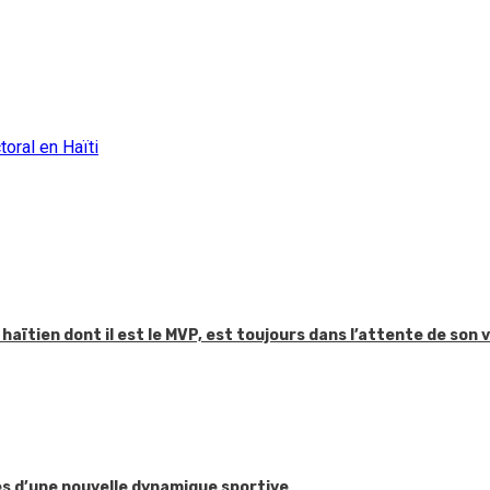
oral en Haïti
aïtien dont il est le MVP, est toujours dans l’attente de son 
ses d’une nouvelle dynamique sportive