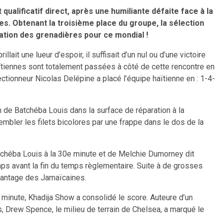
qualificatif direct, après une humiliante défaite face à la
es.
Obtenant la troisième place du groupe, la sélection
ication des grenadières pour ce mondial !
brillait
une lueur d’espoir, il suffisait d’un nul ou d’une victoire
aïtiennes sont totalement passées à côté de cette rencontre en
ectionneur Nicolas Delépine a placé l’équipe haïtienne en : 1-4-
n de Batchéba Louis dans la surface de réparation à la
rembler les filets bicolores par une frappe dans le dos de la
atchéba Louis à la 30e minute et de Melchie Dumorney dit
temps avant la fin du temps règlementaire. Suite à de grosses
avantage des Jamaïcaines.
minute, Khadija Show a consolidé le score. Auteure d’un
ès, Drew Spence, le milieu de terrain de Chelsea, a marqué le