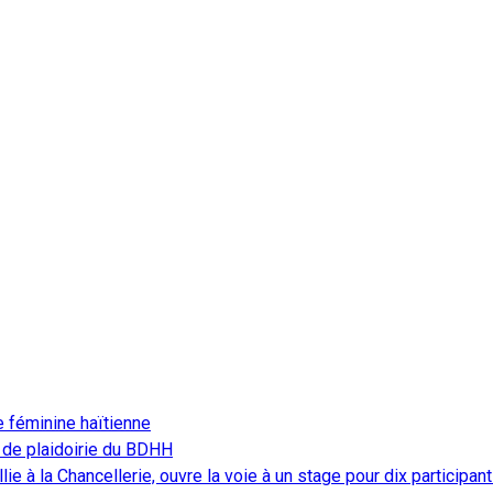
e féminine haïtienne
 de plaidoirie du BDHH
ie à la Chancellerie, ouvre la voie à un stage pour dix participan