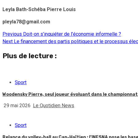
Leyla Bath-Schéba Pierre Louis
pleyla78@gmail.com
Previous
Doit-on s’inquiéter de l’économie informelle ?
Continue
Next
Le financement des partis politiques et le processus élect
Reading
Plus de lecture :
Sport
Woodensky Pierre, seul joueur évoluant dans le championnat h
29 mai 2026
Le Quotidien News
Sport
Relance du volley-ball au Cap-Haïtien : l’INESNA pose les ba