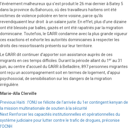
l’événement malheureux qui s’est produit le 26 mai dernier à Batey 5
dans la province du Bahoruco, où des travailleurs haïtiens ont été
victimes de violence policière en terre voisine, parce qu’ils
revendiquaient leur droit à un salaire juste. En effet, plus d’une dizaine
ont été blessés par balles, gazés et ont été rapatriés par la migration
dominicaine. Toutefois, le GARR condamne avec la plus grande vigueur
ces exactions et exhorte les autorités dominicaines à respecter les
droits des ressortissants présents sur leur territoire.
Le GARR dit continuer d’apporter son assistance auprès de ces
er
migrants en ces temps difficiles. Durant la période allant du 1
au 31
juin, au centre d’accueil du GARR à Belladère, 897 personnes migrantes
ont reçu un accompagnement soit en termes de logement, d’appui
psychosocial, de sensibilisation sur les dangers de la migration
irrégulière.
Marie-Alla Clerville
Continue
Previous
Haïti : l’ONU se félicite de l’arrivée du 1er contingent kenyan de
la mission multinationale de soutien à la sécurité
Reading
Next
Renforcer les capacités institutionnelles et opérationnelles du
système judiciaire pour lutter contre le trafic de drogues, préconise
l’OCNH