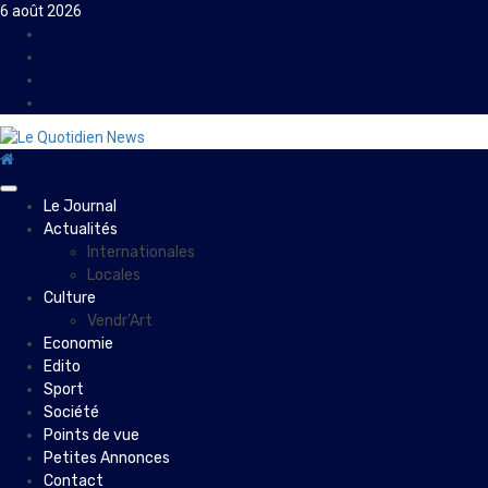
Skip
6 août 2026
to
Facebook
content
Instagram
Twitter
Youtube
Primary
Le Journal
Menu
Actualités
Internationales
Locales
Culture
Vendr’Art
Economie
Edito
Sport
Société
Points de vue
Petites Annonces
Contact