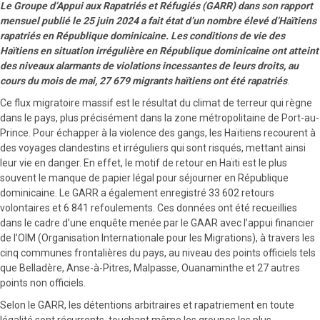
Le Groupe d’Appui aux Rapatriés et Réfugiés (GARR) dans son rapport
mensuel publié le 25 juin 2024 a fait état d’un nombre élevé d’Haïtiens
rapatriés en République dominicaine. Les conditions de vie des
Haïtiens en situation irrégulière en République dominicaine ont atteint
des niveaux alarmants de violations incessantes de leurs droits, au
cours du mois de mai, 27 679 migrants haïtiens ont été rapatriés
.
Ce flux migratoire massif est le résultat du climat de terreur qui règne
dans le pays, plus précisément dans la zone métropolitaine de Port-au-
Prince. Pour échapper à la violence des gangs, les Haïtiens recourent à
des voyages clandestins et irréguliers qui sont risqués, mettant ainsi
leur vie en danger. En effet, le motif de retour en Haïti est le plus
souvent le manque de papier légal pour séjourner en République
dominicaine. Le GARR a également enregistré 33 602 retours
volontaires et 6 841 refoulements. Ces données ont été recueillies
dans le cadre d’une enquête menée par le GAAR avec l’appui financier
de l’OIM (Organisation Internationale pour les Migrations), à travers les
cinq communes frontalières du pays, au niveau des points officiels tels
que Belladère, Anse-à-Pitres, Malpasse, Ouanaminthe et 27 autres
points non officiels.
Selon le GARR, les détentions arbitraires et rapatriement en toute
légalité sont récurrents, touchant même les groupes les plus