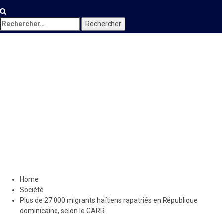
Rechercher :
Société
Plus de 27 000 migrants
haïtiens rapatriés en
République dominicaine,
selon le GARR
29 juin 2024
Le Quotidien News
Home
Société
Plus de 27 000 migrants haïtiens rapatriés en République
dominicaine, selon le GARR