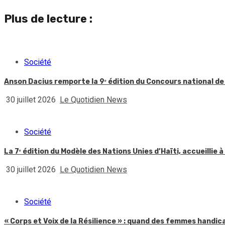
Reading
Plus de lecture :
Société
Anson Dacius remporte la 9ᵉ édition du Concours national de
30 juillet 2026
Le Quotidien News
Société
La 7ᵉ édition du Modèle des Nations Unies d’Haïti, accueillie à
30 juillet 2026
Le Quotidien News
Société
« Corps et Voix de la Résilience » : quand des femmes handic