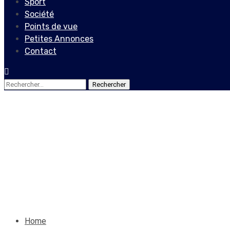
Sport
Société
Points de vue
Petites Annonces
Contact
Rechercher :
Société
Plus d’une trentaine de str
contraintes de fermer leurs
11 mai 2024
Le Quotidien News
Home