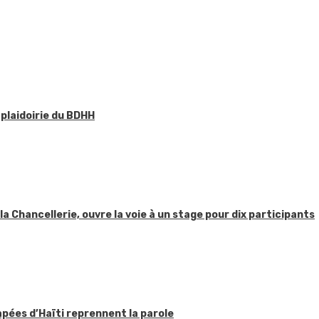
 plaidoirie du BDHH
 la Chancellerie, ouvre la voie à un stage pour dix participants
apées d’Haïti reprennent la parole