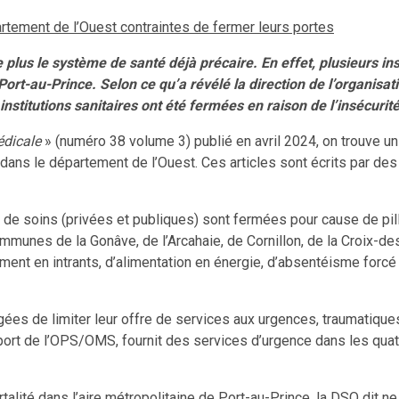
artement de l’Ouest contraintes de fermer leurs portes
 plus le système de santé déjà précaire. En effet, plusieurs ins
rt-au-Prince. Selon ce qu’a révélé la direction de l’organisat
nstitutions sanitaires ont été fermées en raison de l’insécurité
édicale
» (numéro 38 volume 3) publié en avril 2024, on trouve un 
r dans le département de l’Ouest. Ces articles sont écrits par des
es de soins (privées et publiques) sont fermées pour cause de pil
communes de la Gonâve, de l’Arcahaie, de Cornillon, de la Croix-
ement en intrants, d’alimentation en énergie, d’absentéisme for
igées de limiter leur offre de services aux urgences, traumatique
pport de l’OPS/OMS, fournit des services d’urgence dans les quatr
mortalité dans l’aire métropolitaine de Port-au-Prince, la DSO di