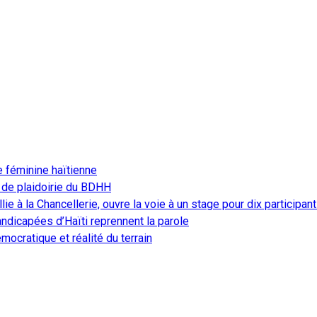
e féminine haïtienne
 de plaidoirie du BDHH
ie à la Chancellerie, ouvre la voie à un stage pour dix participan
ndicapées d’Haïti reprennent la parole
ocratique et réalité du terrain