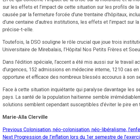
sur les effets et l’impact de cette situation sur les profils de
causée par la fermeture forcée d’une trentaine d’hôpitaux, incl
d’une centaine d’autres institutions, les effets et l’impact sur l
précise-t-elle.
Toutefois, la DSO souligne le rôle crucial que joue trois institu
Universitaire de Mirebalais, l’Hôpital Nos Petits Frères et So
Dans l’édition spéciale, l’accent a été mis aussi sur le travail a
d’urgences, 152 admissions en médecine interne, 1210 cas en ma
opportune et efficace des nombreux blessés accourus à son ser
Face à cette situation inquiétante qui paralyse davantage les s
pays. La santé de la population haïtienne semble irrémédiable
solutions semblent cependant susceptibles d’éviter le pire en t
Marie-Alla Clerville
Previous
Colonisation, néo-colonisation, néo-libéralisme, l’enfe
Continue
Next
Progression de l’inflation lors du 1er semestre de l’exerc