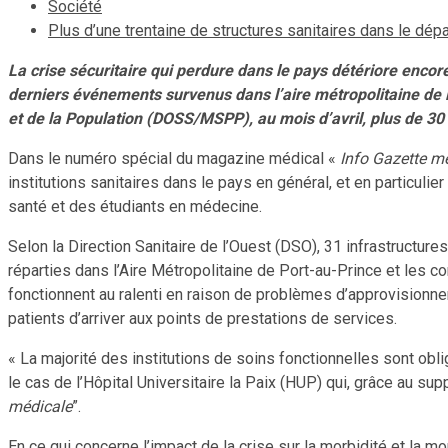
Société
Plus d’une trentaine de structures sanitaires dans le dép
La crise sécuritaire qui perdure dans le pays détériore encore
derniers événements survenus dans l’aire métropolitaine de Po
et de la Population (DOSS/MSPP), au mois d’avril, plus de 30 i
Dans le numéro spécial du magazine médical «
Info Gazette m
institutions sanitaires dans le pays en général, et en particulie
santé et des étudiants en médecine.
Selon la Direction Sanitaire de l’Ouest (DSO), 31 infrastructur
réparties dans l’Aire Métropolitaine de Port-au-Prince et les 
fonctionnent au ralenti en raison de problèmes d’approvisionn
patients d’arriver aux points de prestations de services.
« La majorité des institutions de soins fonctionnelles sont obl
le cas de l’Hôpital Universitaire la Paix (HUP) qui, grâce au su
médicale
”.
En ce qui concerne l’impact de la crise sur la morbidité et la 