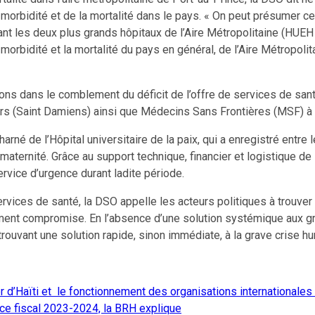
 la morbidité et de la mortalité dans le pays. « On peut présumer 
uant les deux plus grands hôpitaux de l’Aire Métropolitaine (HUEH 
a morbidité et la mortalité du pays en général, de l’Aire Métropoli
tions dans le comblement du déficit de l’offre de services de sant
eurs (Saint Damiens) ainsi que Médecins Sans Frontières (MSF) à 
charné de l’Hôpital universitaire de la paix, qui a enregistré entre
ternité. Grâce au support technique, financier et logistique de 
vice d’urgence durant ladite période.
ervices de santé, la DSO appelle les acteurs politiques à trouve
ment compromise. En l’absence d’une solution systémique aux gra
rouvant une solution rapide, sinon immédiate, à la grave crise h
r d’Haïti et le fonctionnement des organisations internationales m
ice fiscal 2023-2024, la BRH explique