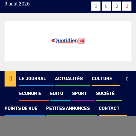
Skip
9 août 2026
Facebook
Instagram
Twitter
Yout
to
content
LE JOURNAL
ACTUALITÉS
CULTURE
ECONOMIE
EDITO
SPORT
SOCIÉTÉ
POINTS DE VUE
PETITES ANNONCES
CONTACT