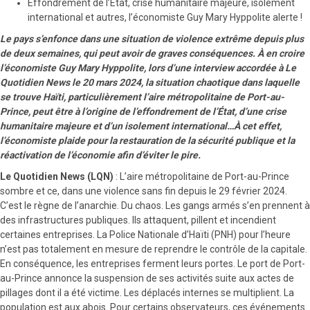
Effondrement de l’État, crise humanitaire majeure, isolement
international et autres, l’économiste Guy Mary Hyppolite alerte !
Le pays s’enfonce dans une situation de violence extrême depuis plus
de deux semaines, qui peut avoir de graves conséquences. À en croire
l’économiste Guy Mary Hyppolite, lors d’une interview accordée à Le
Quotidien News le 20 mars 2024, la situation chaotique dans laquelle
se trouve Haïti, particulièrement l’aire métropolitaine de Port-au-
Prince, peut être à l’origine de l’effondrement de l’État, d’une crise
humanitaire majeure et d’un isolement international…À cet effet,
l’économiste plaide pour la restauration de la sécurité publique et la
réactivation de l’économie afin d’éviter le pire.
Le Quotidien News (LQN)
: L’aire métropolitaine de Port-au-Prince
sombre et ce, dans une violence sans fin depuis le 29 février 2024.
C’est le règne de l’anarchie. Du chaos. Les gangs armés s’en prennent à
des infrastructures publiques. Ils attaquent, pillent et incendient
certaines entreprises. La Police Nationale d’Haïti (PNH) pour l’heure
n’est pas totalement en mesure de reprendre le contrôle de la capitale.
En conséquence, les entreprises ferment leurs portes. Le port de Port-
au-Prince annonce la suspension de ses activités suite aux actes de
pillages dont il a été victime. Les déplacés internes se multiplient. La
population est aux abois. Pour certains observateurs, ces événements