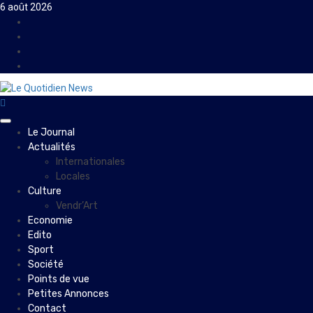
Skip
6 août 2026
to
Facebook
content
Instagram
Twitter
Youtube
Primary
Le Journal
Menu
Actualités
Internationales
Locales
Culture
Vendr’Art
Economie
Edito
Sport
Société
Points de vue
Petites Annonces
Contact