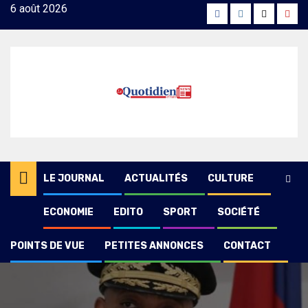
Skip
6 août 2026
Facebook
Instagram
Twitter
Yout
to
content
LE JOURNAL
ACTUALITÉS
CULTURE
ECONOMIE
EDITO
SPORT
SOCIÉTÉ
POINTS DE VUE
PETITES ANNONCES
CONTACT