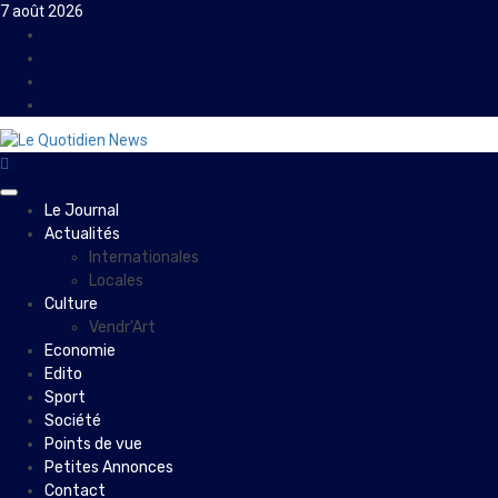
Skip
7 août 2026
to
Facebook
content
Instagram
Twitter
Youtube
Primary
Le Journal
Menu
Actualités
Internationales
Locales
Culture
Vendr’Art
Economie
Edito
Sport
Société
Points de vue
Petites Annonces
Contact