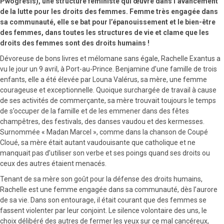
Pwogresis), une structure féministe qui œuvre dans l’avancement
de la lutte pour les droits des femmes. Femme très engagée dans
sa communauté, elle se bat pour l’épanouissement et le bien-être
des femmes, dans toutes les structures de vie et clame que les
droits des femmes sont des droits humains !
Dévoreuse de bons livres et mélomane sans égale, Rachelle Exantus a
vu le jour un 9 avril, à Port-au-Prince. Benjamine d’une famille de trois
enfants, elle a été élevée par Louna Valérus, sa mère, une femme
courageuse et exceptionnelle. Quoique surchargée de travail à cause
de ses activités de commerçante, sa mère trouvait toujours le temps
de s’occuper de la famille et de les emmener dans des fêtes
champêtres, des festivals, des danses vaudou et des kermesses.
Surnommée « Madan Marcel », comme dans la chanson de Coupé
Cloué, sa mère était autant vaudouisante que catholique et ne
manquait pas d’utiliser son verbe et ses poings quand ses droits ou
ceux des autres étaient menacés.
Tenant de sa mère son goût pour la défense des droits humains,
Rachelle est une femme engagée dans sa communauté, dès l’aurore
de sa vie. Dans son entourage, il était courant que des femmes se
fassent violenter par leur conjoint. Le silence volontaire des uns, le
choix délibéré des autres de fermer les yeux sur ce mal cancéreux,