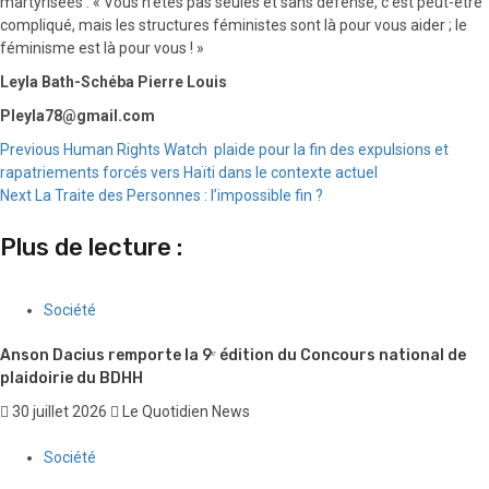
martyrisées : « Vous n’êtes pas seules et sans défense, c’est peut-être
compliqué, mais les structures féministes sont là pour vous aider ; le
féminisme est là pour vous ! »
Leyla Bath-Schéba Pierre Louis
Pleyla78@gmail.com
Continue
Previous
Human Rights Watch plaide pour la fin des expulsions et
rapatriements forcés vers Haïti dans le contexte actuel
Reading
Next
La Traite des Personnes : l’impossible fin ?
Plus de lecture :
Société
Anson Dacius remporte la 9ᵉ édition du Concours national de
plaidoirie du BDHH
30 juillet 2026
Le Quotidien News
Société