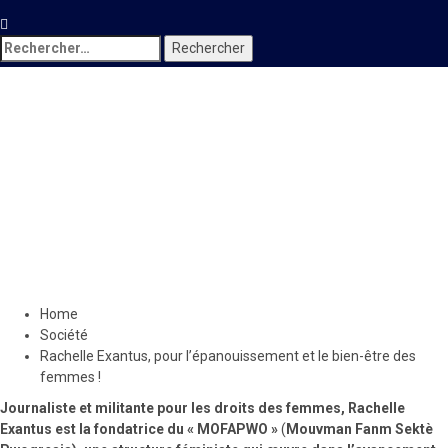
Rechercher :
Société
Rachelle Exantus, pour
l’épanouissement et le bien-
être des femmes !
28 mars 2022
Le Quotidien News
Home
Société
Rachelle Exantus, pour l’épanouissement et le bien-être des
femmes !
Journaliste et militante pour les droits des femmes, Rachelle
Exantus est la fondatrice du « MOFAPWO »
(
Mouvman Fanm Sektè