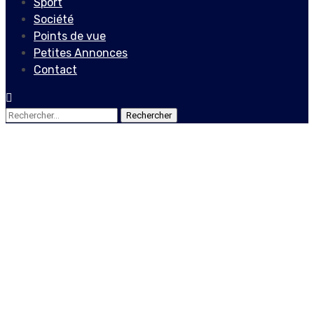
Sport
Société
Points de vue
Petites Annonces
Contact
Rechercher :
Actualités
Locales
Referendum
constitutionnel : le
processus n’est pas
inclusif, selon le BINUH