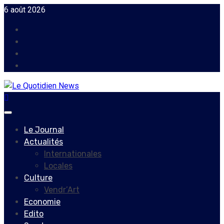
Skip
6 août 2026
to
Facebook
content
Instagram
Twitter
Youtube
Primary
Menu
Le Journal
Actualités
Internationales
Locales
Culture
Vendr’Art
Economie
Edito