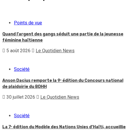
Points de vue
Quand l’argent des gangs séduit une partie de la jeunesse
féminine haïtienne
5 août 2026
Le Quotidien News
Société
Anson Dacius remporte la 9ᵉ édition du Concours national
de plaidoirie du BDHH
30 juillet 2026
Le Quotidien News
Société
La 7ᵉ édition du Modèle des Nations Unies d’Haïti, accueillie