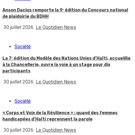
Anson Dacius remporte la 9ᵉ édition du Concours national
de plaidoirie du BDHH
30 juillet 2026
Le Quotidien News
Société
La 7ᵉ édition du Modèle des Nations Unies d’Haïti, accueillie
à la Chancellerie, ouvre la voie à un stage pour dix
participants
30 juillet 2026
Le Quotidien News
Société
« Corps et Voix de la Résilience » : quand des femmes
handicapées d’Haïti reprennent la parole
30 juillet 2026
Le Quotidien News