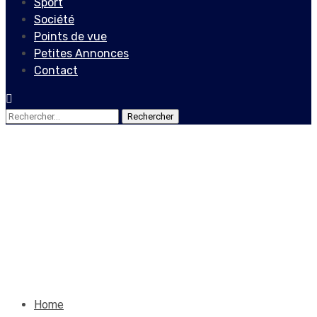
Sport
Société
Points de vue
Petites Annonces
Contact
Rechercher :
Société
Réginald Ladouceur, un
modèle qui inspire
26 juillet 2021
Le Quotidien News
Home