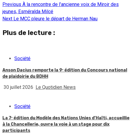
Previous
À la rencontre de l’ancienne voix de Miroir des
Continue
jeunes, Esméralda Milcé
Reading
Next
Le MCC pleure le départ de Herman Nau
Plus de lecture :
Société
Anson Dacius remporte la 9ᵉ édition du Concours national
de plaidoirie du BDHH
30 juillet 2026
Le Quotidien News
Société
La 7ᵉ édition du Modèle des Nations Unies d’Haïti, accueillie
à la Chancellerie, ouvre la voie à un stage pour dix
participants