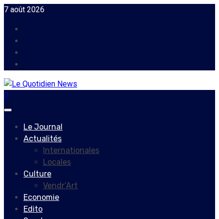
Skip
7 août 2026
to
Facebook
content
Instagram
Twitter
Youtube
Primary
Menu
Le Journal
Actualités
Internationales
Locales
Culture
Vendr’Art
Economie
Edito