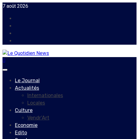
Skip
7 août 2026
to
Facebook
content
Instagram
Twitter
Youtube
Primary
Menu
Le Journal
Actualités
Internationales
Locales
Culture
Vendr’Art
Economie
Edito