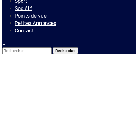
Sport
Société
Points de vue
Petites Annonces
Contact
Rechercher :
Non classé
Société
Reprise des activités
scolaires en Haïti
11 août 2020
Le Quotidien News