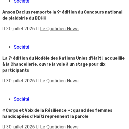
Société
Anson Dacius remporte la 9ᵉ édition du Concours national
de plaidoirie du BDHH
30 juillet 2026
Le Quotidien News
Société
La 7ᵉ édition du Modèle des Nations Unies d’Haïti, accueillie
à la Chancellerie, ouvre la voie à un stage pour dix
participants
30 juillet 2026
Le Quotidien News
Société
« Corps et Voix de la Résilience » : quand des femmes
handicapées d’Haïti reprennent la parole
30 juillet 2026
Le Quotidien News