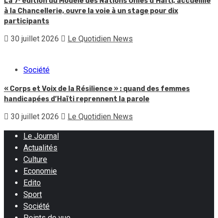
La 7ᵉ édition du Modèle des Nations Unies d’Haïti, accueillie
à la Chancellerie, ouvre la voie à un stage pour dix
participants
30 juillet 2026
Le Quotidien News
Société
« Corps et Voix de la Résilience » : quand des femmes
handicapées d’Haïti reprennent la parole
30 juillet 2026
Le Quotidien News
Le Journal
Actualités
Culture
Economie
Edito
Sport
Société
Points de vue