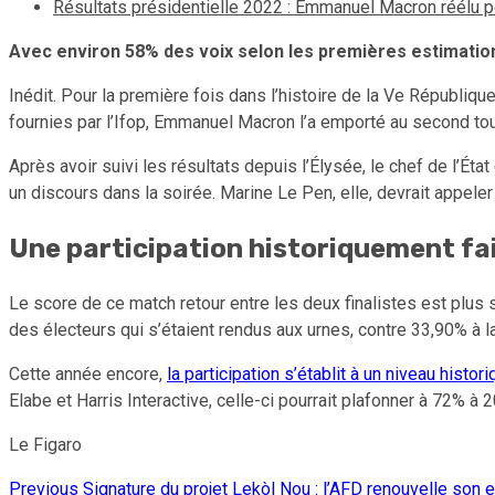
Résultats présidentielle 2022 : Emmanuel Macron réélu 
Avec environ 58% des voix selon les premières estimations
Inédit. Pour la première fois dans l’histoire de la Ve Républiqu
fournies par l’Ifop, Emmanuel Macron l’a emporté au second tou
Après avoir suivi les résultats depuis l’Élysée, le chef de l’É
un discours dans la soirée. Marine Le Pen, elle, devrait appeler
Une participation historiquement fai
Le score de ce match retour entre les deux finalistes est plus s
des électeurs qui s’étaient rendus aux urnes, contre 33,90% à l
Cette année encore,
la participation s’établit à un niveau histo
Elabe et Harris Interactive, celle-ci pourrait plafonner à 72% à
Le Figaro
Previous
Signature du projet Lekòl Nou : l’AFD renouvelle son 
Continue