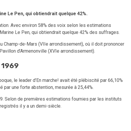
ne Le Pen, qui obtiendrait quelque 42%.
itation. Avec environ 58% des voix selon les estimations
N Marine Le Pen, qui obtiendrait quelque 42% des suffrages.
 au Champ-de-Mars (VIIe arrondissement), où il doit prononcer
e Pavillon d’Armenonville (XVIe arrondissement).
e 1969
époque, le leader d’En marche! avait été plébiscité par 66,10%
qué par une forte abstention, mesurée à 25,44%.
69. Selon de premières estimations fournies par les instituts
egistrés il y a un demi-siècle.