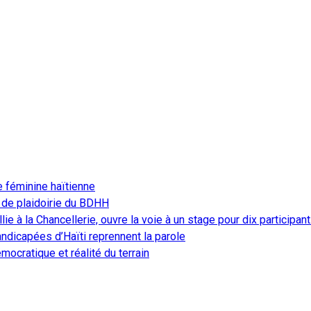
e féminine haïtienne
 de plaidoirie du BDHH
ie à la Chancellerie, ouvre la voie à un stage pour dix participan
ndicapées d’Haïti reprennent la parole
ocratique et réalité du terrain