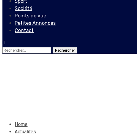
Sport
Société
Points de vue
Petites Annonces
Contact
Rechercher :
Actualités
Internationales
Résultats présidentielle 2
24 avril 2022
Le Quotidien News
Home
Actualités