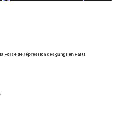
la Force de répression des gangs en Haïti
e