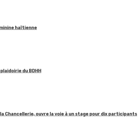
éminine haïtienne
 plaidoirie du BDHH
 la Chancellerie, ouvre la voie à un stage pour dix participants