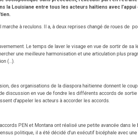
 la Louisiane entre tous les acteurs haïtiens avec l’appui
tien.
’il marche à reculons. Il a, à deux reprises changé de roues de po
gouvernement. Le temps de laver le visage en vue de sortir de sa lé
de chercher une meilleure harmonisation et une articulation plus 
on (…).
casion, des organisations de la diaspora haïtienne donnent le coup
ne de discussion en vue de fondre les différents accords de sorti
sent d’appeler les acteurs à accorder les accords.
accords PEN et Montana ont réalisé une petite avancée dans le b
ensus politique, il a été décidé d’un exécutif bicéphale avec un