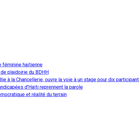
e féminine haïtienne
 de plaidoirie du BDHH
ie à la Chancellerie, ouvre la voie à un stage pour dix participan
ndicapées d’Haïti reprennent la parole
ocratique et réalité du terrain