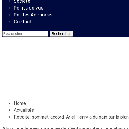
Société
Points de vue
Petites Annonces
Contact
Rechercher :
Actualités
Locales
Retraite, sommet, accord: A
16 janvier 2022
Le Quotidien News
Home
Actualités
Retraite, sommet, accord: Ariel Henry a du pain sur la pla
Alors que le pays continue de s’enfoncer dans une abyssal