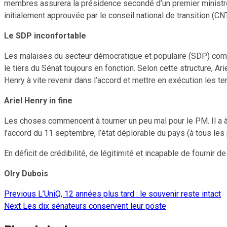
membres assurera la présidence secondé d’un premier ministre qu
initialement approuvée par le conseil national de transition (CNT
Le SDP inconfortable
Les malaises du secteur démocratique et populaire (SDP) comme
le tiers du Sénat toujours en fonction. Selon cette structure, A
Henry à vite revenir dans l’accord et mettre en exécution les te
Ariel Henry in fine
Les choses commencent à tourner un peu mal pour le PM. Il a à 
l’accord du 11 septembre, l’état déplorable du pays (à tous les 
En déficit de crédibilité, de légitimité et incapable de fournir d
Olry Dubois
Previous
L’UniQ, 12 années plus tard : le souvenir reste intact
Continue
Next
Les dix sénateurs conservent leur poste
Reading