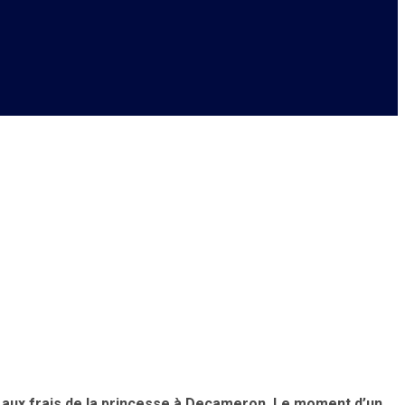
lanche
te aux frais de la princesse à Decameron. Le moment d’un