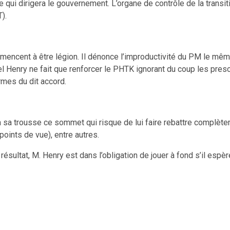
i dirigera le gouvernement. L’organe de contrôle de la transition 
).
ncent à être légion. Il dénonce l’improductivité du PM le même
riel Henry ne fait que renforcer le PHTK ignorant du coup les pres
rmes du dit accord.
sa trousse ce sommet qui risque de lui faire rebattre complètem
points de vue), entre autres.
e résultat, M. Henry est dans l’obligation de jouer à fond s’il esp