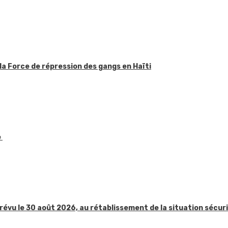
la Force de répression des gangs en Haïti
e
révu le 30 août 2026, au rétablissement de la situation sécur