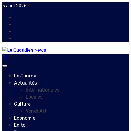
Skip
5 août 2026
to
Facebook
content
Instagram
Twitter
Youtube
Primary
Menu
Le Journal
Actualités
Internationales
Locales
Culture
Vendr’Art
Economie
Edito