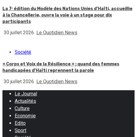
La 7ᵉ édition du Modèle des Nations Unies d’Haïti, accueillie
à la Chancellerie, ouvre la voie à un stage pour dix
participants
30 juillet 2026
Le Quotidien News
Société
« Corps et Voix de la Résilience » : quand des femmes
handicapées d’Haïti reprennent la parole
30 juillet 2026
Le Quotidien News
Le Journal
Actualités
Culture
Economie
Edito
Sport