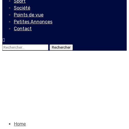
Sport
Société
Points de vue
Petites Annonces
Contact
Rechercher :
Culture
Roosevelt Avril promet un
grand avenir dans l’opéra
14 mai 2023
Le Quotidien News
Home