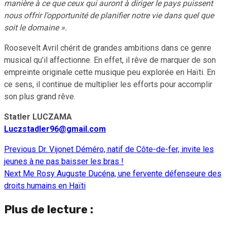
manière à ce que ceux qui auront à diriger le pays puissent
nous offrir l’opportunité de planifier notre vie dans quel que
soit le domaine ».
Roosevelt Avril chérit de grandes ambitions dans ce genre
musical qu’il affectionne. En effet, il rêve de marquer de son
empreinte originale cette musique peu explorée en Haïti. En
ce sens, il continue de multiplier les efforts pour accomplir
son plus grand rêve.
Statler LUCZAMA
Luczstadler96@gmail.com
Previous
Dr. Vijonet Déméro, natif de Côte-de-fer, invite les
Continue
jeunes à ne pas baisser les bras !
Reading
Next
Me Rosy Auguste Ducéna, une fervente défenseure des
droits humains en Haïti
Plus de lecture :