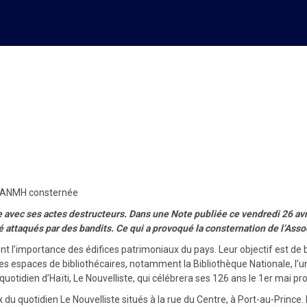
s locaux du journal Le Nouvel
 l’ANMH consternée
avec ses actes destructeurs. Dans une Note publiée ce vendredi 26 avril,
té attaqués par des bandits. Ce qui a provoqué la consternation de l’As
ent l’importance des édifices patrimoniaux du pays. Leur objectif est de b
 des espaces de bibliothécaires, notamment la Bibliothèque Nationale, l’u
 quotidien d’Haïti, Le Nouvelliste, qui célébrera ses 126 ans le 1er mai pr
ux du quotidien Le Nouvelliste situés à la rue du Centre, à Port-au-Prince