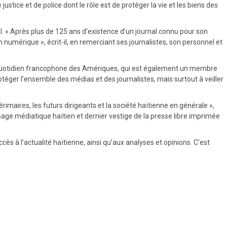
ustice et de police dont le rôle est de protéger la vie et les biens des
l. « Après plus de 125 ans d’existence d’un journal connu pour son
 numérique », écrit-il, en remerciant ses journalistes, son personnel et
en quotidien francophone des Amériques, qui est également un membre
protéger l’ensemble des médias et des journalistes, mais surtout à veiller
érimaires, les futurs dirigeants et la société haïtienne en générale »,
aysage médiatique haïtien et dernier vestige de la presse libre imprimée
ès à l’actualité haïtienne, ainsi qu’aux analyses et opinions. C’est
)