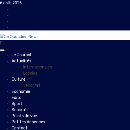
Skip
6 août 2026
to
Facebook
content
Instagram
Twitter
Youtube
Primary
Le Journal
Menu
Actualités
Internationales
Locales
Culture
Vendr’Art
Economie
Edito
Sport
Société
Points de vue
Petites Annonces
Contact