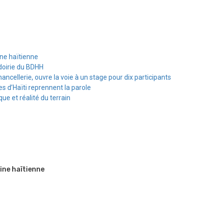
ine haïtienne
doirie du BDHH
hancellerie, ouvre la voie à un stage pour dix participants
s d’Haïti reprennent la parole
e et réalité du terrain
ine haïtienne