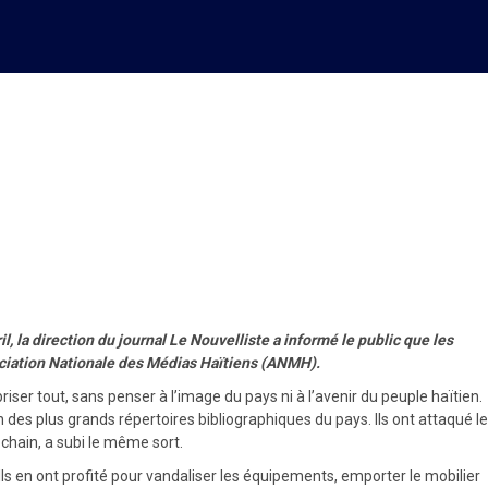
liste, l’ANMH consternée
 la direction du journal Le Nouvelliste a informé le public que les
sociation Nationale des Médias Haïtiens (ANMH).
riser tout, sans penser à l’image du pays ni à l’avenir du peuple haïtien.
n des plus grands répertoires bibliographiques du pays. Ils ont attaqué le
ochain, a subi le même sort.
. Ils en ont profité pour vandaliser les équipements, emporter le mobilier