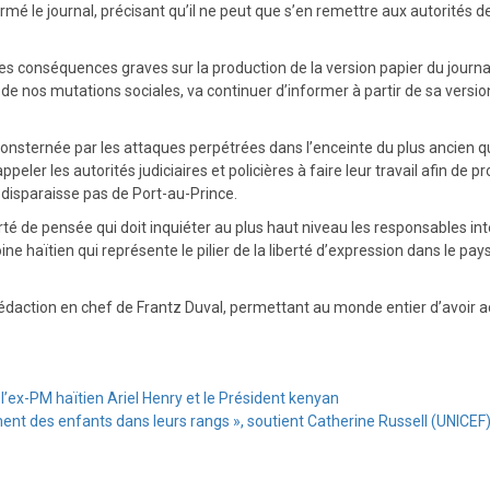
mé le journal, précisant qu’il ne peut que s’en remettre aux autorités de j
es conséquences graves sur la production de la version papier du journa
de nos mutations sociales, va continuer d’informer à partir de sa version
it consternée par les attaques perpétrées dans l’enceinte du plus anci
peler les autorités judiciaires et policières à faire leur travail afin de 
 disparaisse pas de Port-au-Prince.
erté de pensée qui doit inquiéter au plus haut niveau les responsables int
oine haïtien qui représente le pilier de la liberté d’expression dans le p
rédaction en chef de Frantz Duval, permettant au monde entier d’avoir acc
l’ex-PM haïtien Ariel Henry et le Président kenyan
nt des enfants dans leurs rangs », soutient Catherine Russell (UNICEF