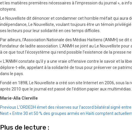
et les matières premières nécessaires à l’impression du journal », a infor
citoyens.
Le Nouvelliste dit dénoncer et condamner cet horrible méfait qui aura d
indépendance, Le Nouvelliste, voulant toujours être un témoin privilégié 
ses lecteurs pour leur solidarité en ces temps difficiles.
Par ailleurs, l’Association Nationale des Médias Haïtiens (ANMH) se d
fondateur de ladite association. L’ANMH se joint au Le Nouvelliste pour ap
à ce que tout l’écosystème qui rend possible l’existence de la presse ne
« L’ANMH constate qu’il y a une vraie offensive contre le savoir et la lib
déplore-t-elle, appelant à la solidarité de tous pour préserver ce patrim
dans le pays.
Fondé en 1898, Le Nouvelliste a créé son site Internet en 2006, sous la 
après 2010 que le journal est passé de l’édition papier aux multimédias.
Marie-Alla Clerville
Continue
Previous
L’ORDEDH émet des réserves sur l’accord bilatéral signé entre 
Next
« Entre 30 et 50 % des groupes armés en Haïti comptent actuelleme
Reading
Plus de lecture :