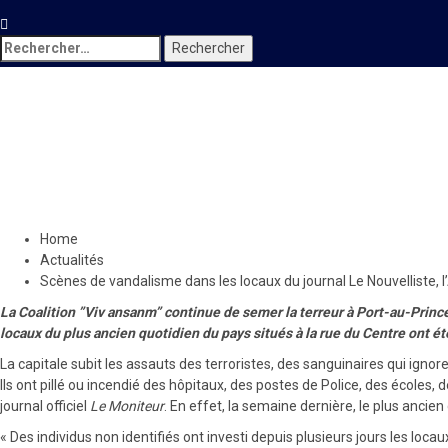
Rechercher :
Actualités
Locales
Scènes de vandalisme dans le
28 avril 2024
Le Quotidien News
Home
Actualités
Scènes de vandalisme dans les locaux du journal Le Nouvelliste,
La Coalition ”Viv ansanm” continue de semer la terreur à Port-au-Prince 
locaux du plus ancien quotidien du pays situés à la rue du Centre ont é
La capitale subit les assauts des terroristes, des sanguinaires qui ignor
Ils ont pillé ou incendié des hôpitaux, des postes de Police, des écoles,
journal officiel
Le Moniteur
. En effet, la semaine dernière, le plus ancien
« Des individus non identifiés ont investi depuis plusieurs jours les loca