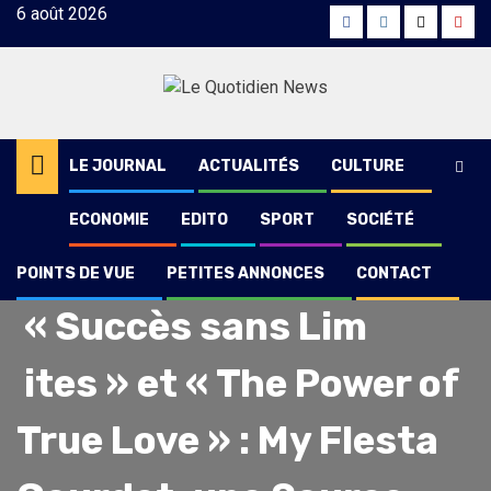
Skip
6 août 2026
Facebook
Instagram
Twitter
Yout
to
content
LE JOURNAL
ACTUALITÉS
CULTURE
ECONOMIE
EDITO
SPORT
SOCIÉTÉ
POINTS DE VUE
PETITES ANNONCES
CONTACT
Société
« Succès sans Lim
ites » et « The Power of
True Love » : My Flesta