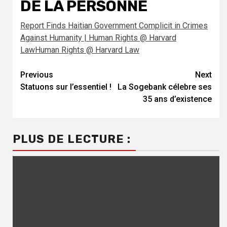
DE LA PERSONNE
Report Finds Haitian Government Complicit in Crimes
Against Humanity | Human Rights @ Harvard
LawHuman Rights @ Harvard Law
Continue
Previous
Next
Statuons sur l’essentiel !
La Sogebank célebre ses
Reading
35 ans d’existence
PLUS DE LECTURE :