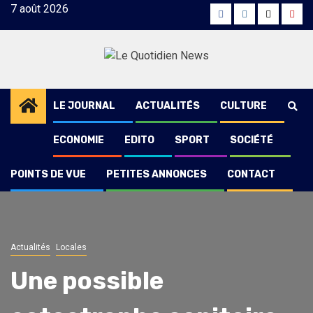
Skip
7 août 2026
Facebook
Instagram
Twitter
Yout
to
content
LE JOURNAL
ACTUALITÉS
CULTURE
ECONOMIE
EDITO
SPORT
SOCIÉTÉ
POINTS DE VUE
PETITES ANNONCES
CONTACT
Actualités
Locales
Une possible