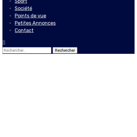
Sport
Société
Points de vue
Petites Annonces
Contact
Rechercher :
Société
Découvrons cette oratrice
de grand talent , Rose
Lumane Saint Jean
26 juin 2021
Le Quotidien News