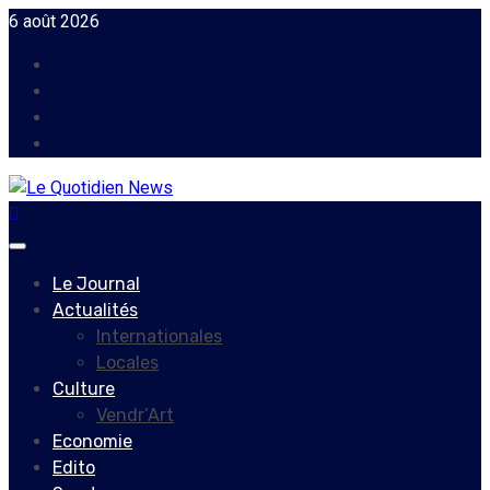
Skip
6 août 2026
to
Facebook
content
Instagram
Twitter
Youtube
Primary
Menu
Le Journal
Actualités
Internationales
Locales
Culture
Vendr’Art
Economie
Edito