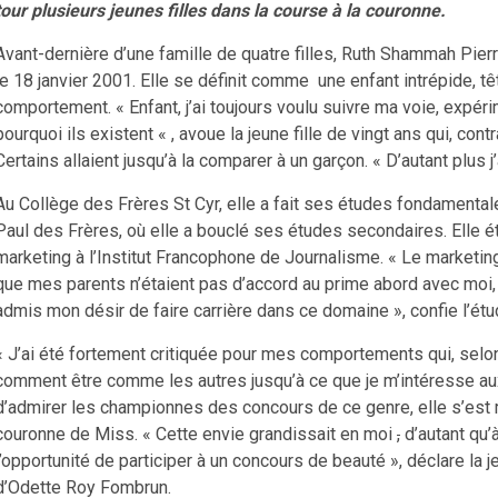
tour plusieurs jeunes filles dans la course à la couronne.
Avant-dernière d’une famille de quatre filles, Ruth Shammah Pier
le 18 janvier 2001. Elle se définit comme une enfant intrépide, tê
comportement. « Enfant, j’ai toujours voulu suivre ma voie, exp
pourquoi ils existent « , avoue la jeune fille de vingt ans qui, con
Certains allaient jusqu’à la comparer à un garçon. « D’autant plus j’a
Au Collège des Frères St Cyr, elle a fait ses études fondamentale
Paul des Frères, où elle a bouclé ses études secondaires. Elle ét
marketing à l’Institut Francophone de Journalisme. « Le marketing
que mes parents n’étaient pas d’accord au prime abord avec moi, il
admis mon désir de faire carrière dans ce domaine », confie l’étud
« J’ai été fortement critiquée pour mes comportements qui, selon
comment être comme les autres jusqu’à ce que je m’intéresse au
d’admirer les championnes des concours de ce genre, elle s’est mi
couronne de Miss. « Cette envie grandissait en moi
,
d’autant qu’
l’opportunité de participer à un concours de beauté », déclare la
d’Odette Roy Fombrun.