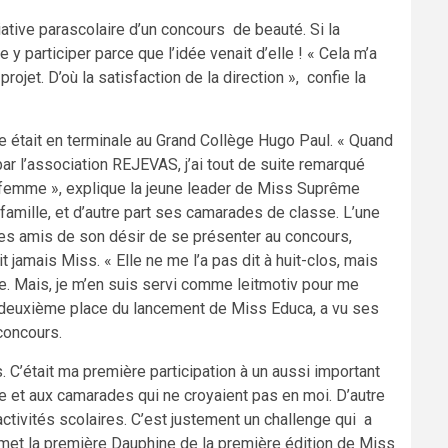
tiative parascolaire d’un concours de beauté. Si la
e y participer parce que l’idée venait d’elle ! « Cela m’a
rojet. D’où la satisfaction de la direction », confie la
lle était en terminale au Grand Collège Hugo Paul. « Quand
ar l’association REJEVAS, j’ai tout de suite remarqué
e femme », explique la jeune leader de Miss Suprême
famille, et d’autre part ses camarades de classe. L’une
 ses amis de son désir de se présenter au concours,
it jamais Miss. « Elle ne me l’a pas dit à huit-clos, mais
ue. Mais, je m’en suis servi comme leitmotiv pour me
 la deuxième place du lancement de Miss Educa, a vu ses
 concours.
C’était ma première participation à un aussi important
e et aux camarades qui ne croyaient pas en moi. D’autre
activités scolaires. C’est justement un challenge qui a
émet la première Dauphine de la première édition de Miss