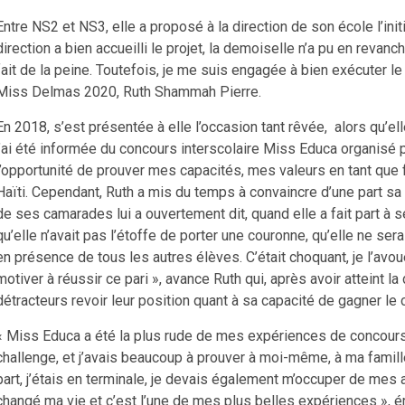
Entre NS2 et NS3, elle a proposé à la direction de son école l’ini
direction a bien accueilli le projet, la demoiselle n’a pu en revanch
fait de la peine. Toutefois, je me suis engagée à bien exécuter le p
Miss Delmas 2020, Ruth Shammah Pierre.
En 2018, s’est présentée à elle l’occasion tant rêvée, alors qu’e
j’ai été informée du concours interscolaire Miss Educa organisé p
l’opportunité de prouver mes capacités, mes valeurs en tant qu
Haïti. Cependant, Ruth a mis du temps à convaincre d’une part sa 
de ses camarades lui a ouvertement dit, quand elle a fait part à
qu’elle n’avait pas l’étoffe de porter une couronne, qu’elle ne sera
en présence de tous les autres élèves. C’était choquant, je l’avo
motiver à réussir ce pari », avance Ruth qui, après avoir atteint
détracteurs revoir leur position quant à sa capacité de gagner le
« Miss Educa a été la plus rude de mes expériences de concours. 
challenge, et j’avais beaucoup à prouver à moi-même, à ma famill
part, j’étais en terminale, je devais également m’occuper de mes 
changé ma vie et c’est l’une de mes plus belles expériences », 