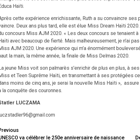
Educa Haïti.
Après cette expérience enrichissante, Ruth a su convaincre ses 
vaincre. Deux ans plus tard, elle est élue Miss Dream Haïti 2020.
du concours Miss AJM 2020. « Les deux concours se tenaient à l
Haïti avec beaucoup de fierté. Mais malheureusement, je n’ai pas 
Miss AJM 2020. Une expérience qui m’a énormément bouleversée »
haut la main, la même année, la finale de Miss Delmas 2020.
La jeune Miss voit son palmarès s’enrichir de plus en plus, à ses 
Miss et Teen Suprême Haïti, en transmettant à ses protégées ce 
dans moins de cinq ans, je serai la nouvelle Miss Haïti », assur
à la conquête des couronnes.
Statler LUCZAMA
luczstadler96@gmail.com
Continue
Previous
UNESCO va célébrer le 250e anniversaire de naissance
De