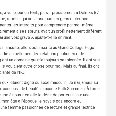
re, a vu le jour en Haïti, plus précisément à Delmas 87,
tue, rebelle, qui ne laisse pas les gens dicter son
érimenter les interdits pour comprendre par moi-même
trairement à ses sœurs, avait un profil nettement différent.
i une voix grave », ajoute-t-elle en riant.
s. Ensuite, elle s’est inscrite au Grand Collège Hugo
udie actuellement les relations publiques et le
 est un domaine qui m’a toujours passionnée. Il est vrai
s voulaient autre chose pour moi. Mais au final, ils ont
iante de l’IFJ.
 eux, étaient digne du sexe masculin. Je n’ai jamais su
x concours de beauté », raconte Ruth Shammah. À force
se à nourrir en elle le désir de porter un jour une
à mon âge à l’époque, je n’avais pas encore eu
 jeune femme passionnée de lecture et grande lectrice