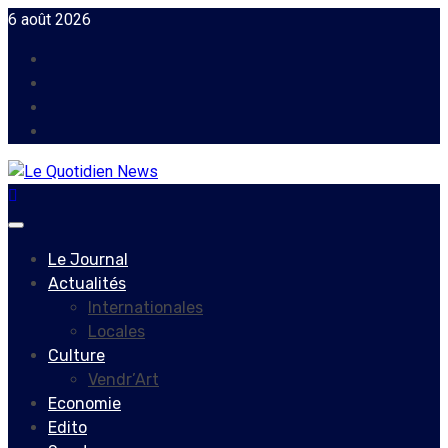
Skip
6 août 2026
to
Facebook
content
Instagram
Twitter
Youtube
Primary
Menu
Le Journal
Actualités
Internationales
Locales
Culture
Vendr’Art
Economie
Edito