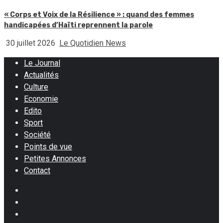
« Corps et Voix de la Résilience » : quand des femmes
handicapées d’Haïti reprennent la parole
30 juillet 2026
Le Quotidien News
Le Journal
Actualités
Culture
Economie
Edito
Sport
Société
Points de vue
Petites Annonces
Contact
Facebook
Instagram
Twitter