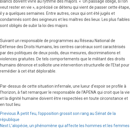
Blancs doivent vivre au rythme des majors. « Un passage obligé, si l’on
veut rester en vie », a précisé ce détenu qui vient de passer cette étape,
il y a quelques semaines. Entre autres, ceux qui ont été jugés et
condamnés sont des seigneurs et les maîtres des lieux. Les plus faibles
sont obligés de subir la loi des majors.
Suivant un responsable de programmes au Réseau National de
Défense des Droits Humains, les centres carcéraux sont caractérisés
par des politiques de deux poids, deux mesures, discriminations et
violences gratuites. De tels comportements que le militant des droits
humains dénonce et sollicite une intervention structurelle de l’Etat pour
remédier à cet état déplorable.
Par-dessus de cette situation infernale, une lueur d’espoir se profile à
l’horizon, à fait remarquer le responsable de l’APENA qui croit que la vie
et la dignité humaine doivent être respectées en toute circonstance et
en tout lieu.
Continue
Previous
À petit feu, l’opposition grossit son rang au Sénat de la
république
Reading
Next
L’alopécie, un phénomène qui affecte les hommes et les femmes