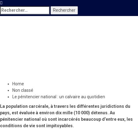
Rechercher :
Non classé
Société
Le pénitencier national : un
calvaire au quotidien
21 août 2019
Sherlande Michel
Home
Non classé
Le pénitencier national : un calvaire au quotidien
La population carcérale, à travers les différentes juridictions du
pays, est évaluée à environ dix mille (10 000) détenus. Au
pénitencier national où sont incarcérés beaucoup d’entre eux, les
conditions de vie sont impitoyables.