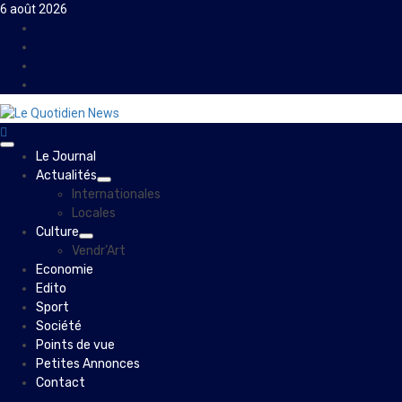
Skip
6 août 2026
to
Facebook
content
Instagram
Twitter
Youtube
Primary
Le Journal
Menu
Actualités
Internationales
Locales
Culture
Vendr’Art
Economie
Edito
Sport
Société
Points de vue
Petites Annonces
Contact